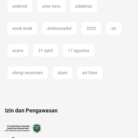
android
aloe vera
adakmai
anak anak
Ambassador
2022
air
acara
21 april
17 agustus
alergi musiman
alam
air fryer
american music awards 2021
akun google
Izin dan Pengawasan
akun instagram
alzheimer
afiliasi