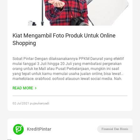
Kiat Mengambil Foto Produk Untuk Online
Shopping
Sobat Pintar Dengan dilaksanakannya PPKM Darurat yang efektif
mulai tanggal 3 Juli hingga 20 Juli yang membatasi pergerakan
orang untuk ke Mall atau Pusat Perbelanjaan, mungkin ini saat
yang tepat untuk kamu memulai usaha jualan online, bisa lewat
marketplace, grabfood, gofood ataupun lewat social media. Nah,
supaya produk yang kamu tampilkan itu menarik bagi
READ MORE
customer,
Continue reading
“Kiat Mengambil Foto Produk Untuk
Online Shopping”
02 Jul 2021 pujisukarryadi
KreditPintar
Finansial Dan Bisnis