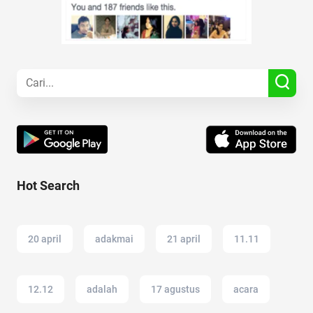
Hot Search
20 april
adakmai
21 april
11.11
12.12
adalah
17 agustus
acara