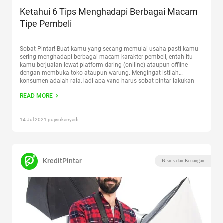
Ketahui 6 Tips Menghadapi Berbagai Macam
Tipe Pembeli
Sobat Pintar! Buat kamu yang sedang memulai usaha pasti kamu
sering menghadapi berbagai macam karakter pembeli, entah itu
kamu berjualan lewat platform daring (onlline) ataupun offline
dengan membuka toko ataupun warung. Mengingat istilah
konsumen adalah raja, jadi apa yang harus sobat pintar lakukan
jika menghadapi situasai yang tidak mengenakkan agar tetap bisa
READ MORE
memberikan pelayanan yang
Continue reading
“Ketahui 6 Tips
Menghadapi Berbagai Macam Tipe Pembeli”
14 Jul 2021 pujisukarryadi
KreditPintar
Bisnis dan Keuangan