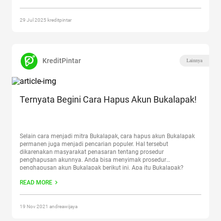
Shopee Untuk Pemula di Tahun 2025”
29 Jul 2025 kreditpintar
KreditPintar
Lainnya
Ternyata Begini Cara Hapus Akun Bukalapak!
Selain cara menjadi mitra Bukalapak, cara hapus akun Bukalapak
permanen juga menjadi pencarian populer. Hal tersebut
dikarenakan masyarakat penasaran tentang prosedur
penghapusan akunnya. Anda bisa menyimak prosedur
penghapusan akun Bukalapak berikut ini. Apa itu Bukalapak?
Bukalapak merupakan online marketplace buatan Indonesia yang
READ MORE
bisa digunakan para penggunanya untuk membeli dan menjual
suatu barang. Laman bukalapak memiliki
Continue reading
“Ternyata Begini Cara Hapus Akun Bukalapak!”
19 Nov 2021 andreawijaya