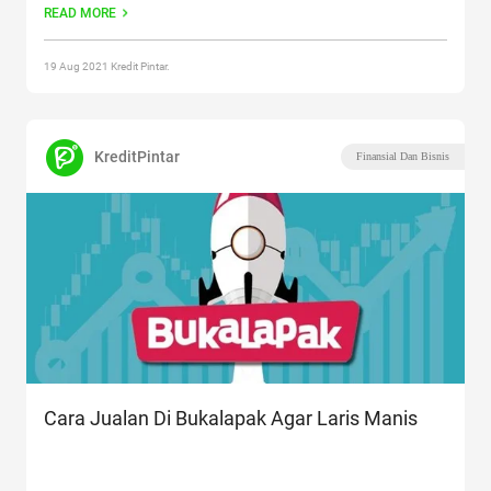
READ MORE
yang susah
Continue reading
“Inilah 14 Cara Jualan Di Tokopedia
Untuk Pemula”
19 Aug 2021 Kredit Pintar.
KreditPintar
Finansial Dan Bisnis
Cara Jualan Di Bukalapak Agar Laris Manis