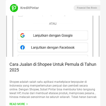
KreditPintar
Finansial Dan Bisnis
Cara Jualan di Shopee Untuk Pemula di Tahun
2025
Shopee adalah salah satu aplikasi marketplace terpopuler di
Indonesia yang mempertemukan penjual dan pembeli secara
online. Dengan Shopee, Sobat Pintar bisa membuka toko langsung
lewat HP, mulai dari membuat etalase produk, memproses pesanan,
hingga melacak pengiriman ke seluruh wilayah. Tidak heran banyak
penjual mencari cara jualan di Shopee untuk meningkatkan
READ MORE
penjualan mereka. Di sini kita
Continue reading
“Cara Jualan di