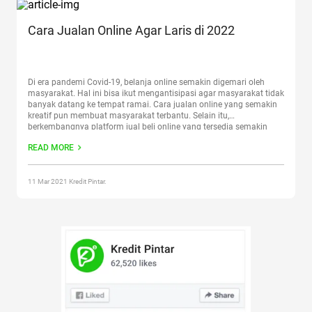
Cara Jualan Online Agar Laris di 2022
Di era pandemi Covid-19, belanja online semakin digemari oleh
masyarakat. Hal ini bisa ikut mengantisipasi agar masyarakat tidak
banyak datang ke tempat ramai. Cara jualan online yang semakin
kreatif pun membuat masyarakat terbantu. Selain itu,
berkembangnya platform jual beli online yang tersedia semakin
menambah ketertarikan masyarakat untuk belanja online. Bahkan
READ MORE
beberapa platform juga mengadakan ragam
Continue reading
“Cara
Jualan Online Agar Laris di 2022”
11 Mar 2021 Kredit Pintar.