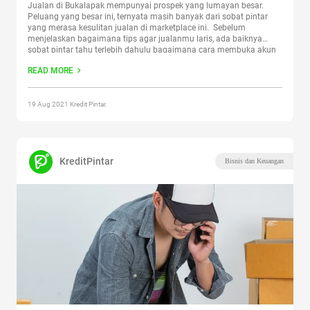
Jualan di Bukalapak mempunyai prospek yang lumayan besar.
Peluang yang besar ini, ternyata masih banyak dari sobat pintar
yang merasa kesulitan jualan di marketplace ini. Sebelum
menjelaskan bagaimana tips agar jualanmu laris, ada baiknya
sobat pintar tahu terlebih dahulu bagaimana cara membuka akun
sampai mengupload produk di Bukalapak. Cara Membuat Akun di
READ MORE
Bukalapak 1. Buka
Continue reading
“Cara Jualan Di Bukalapak
Agar Laris Manis”
19 Aug 2021 Kredit Pintar.
KreditPintar
Bisnis dan Keuangan