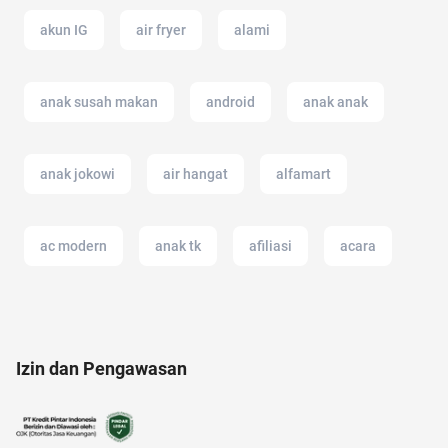
akun IG
air fryer
alami
anak susah makan
android
anak anak
anak jokowi
air hangat
alfamart
ac modern
anak tk
afiliasi
acara
amazon prime
amazon prime indonesia
Izin dan Pengawasan
20 april
11.11
aksesoris
akulaku