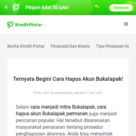
Pinjam kilat 50 juta!
Download
Berita Kredit Pintar
Finansial Dan Bisnis
Tips Pinjaman Onlin
Ternyata Begini Cara Hapus Akun Bukalapak!
19 Nov 2021 by andreawijaya, Last edit: 21 Nov 2021
Selain
cara menjadi mitra Bukalapak, cara
hapus akun Bukalapak permanen
juga menjadi
pencarian populer. Hal tersebut dikarenakan
masyarakat penasaran tentang prosedur
penghapusan akunnya. Anda bisa menyimak