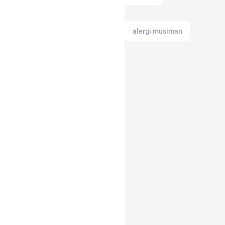
alergi musiman
ac modern
2022
Agency
adapundi
akun instagram
11.11
alat musik