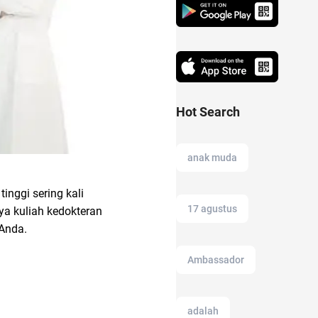
Hot Search
anak muda
inggi sering kali
17 agustus
ya kuliah kedokteran
 Anda.
Ambassador
adalah