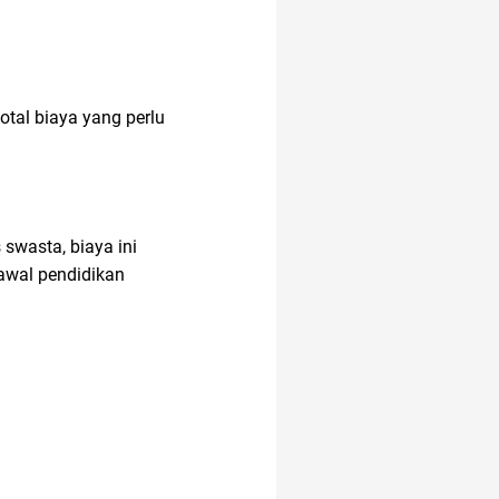
AI Generator
otal biaya yang perlu
anak susah makan
akun IG
adakmai
 swasta, biaya ini
 awal pendidikan
analisis SWOT
air hangat
amazon prime
indonesia