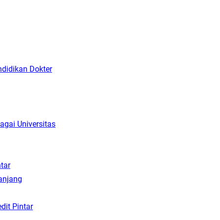
ndidikan Dokter
agai Universitas
tar
anjang
dit Pintar