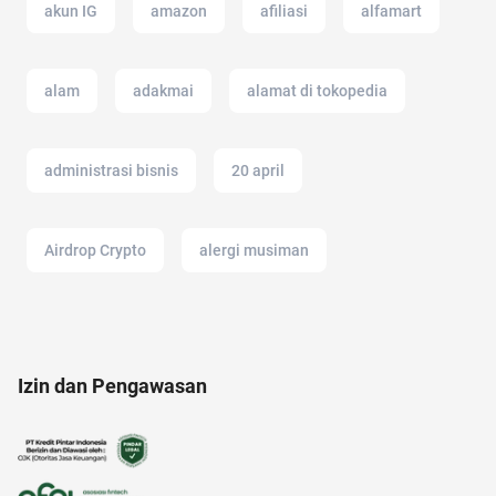
akun IG
amazon
afiliasi
alfamart
alam
adakmai
alamat di tokopedia
administrasi bisnis
20 april
Airdrop Crypto
alergi musiman
alat musik
amazon prime
ac modern
Izin dan Pengawasan
alat masak
android
anak susah makan
akuntansi
anak muda