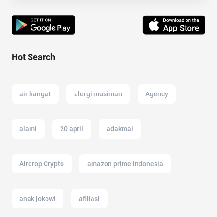
Hot Search
air hangat
alergi musiman
Agency
alami
20 april
adakmai
Airdrop Crypto
amazon prime indonesia
anak jokowi
afiliasi