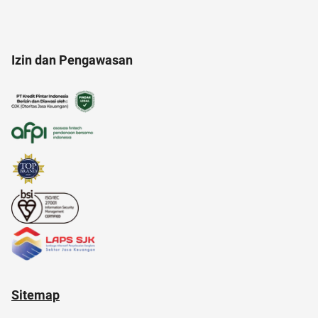
american music awards 2021
ancol
Izin dan Pengawasan
aloe vera
21 april
amazon prime
altcoin
anak muda
AI Generator
ac modern
anak susah makan
Sitemap