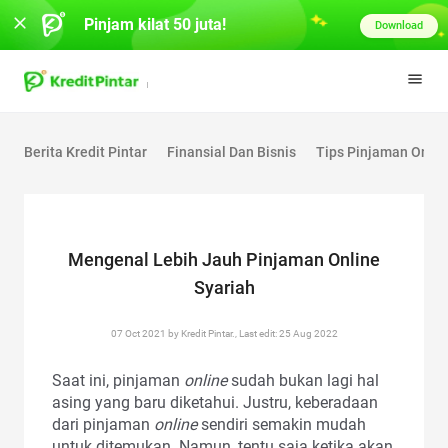
Pinjam kilat 50 juta!
Download
Berita Kredit Pintar
Finansial Dan Bisnis
Tips Pinjaman Onlin
Mengenal Lebih Jauh Pinjaman Online
Syariah
07 Oct 2021 by Kredit Pintar., Last edit: 25 Aug 2022
Saat ini, pinjaman
online
sudah bukan lagi hal
asing yang baru diketahui. Justru, keberadaan
dari pinjaman
online
sendiri semakin mudah
untuk ditemukan. Namun, tentu saja ketika akan