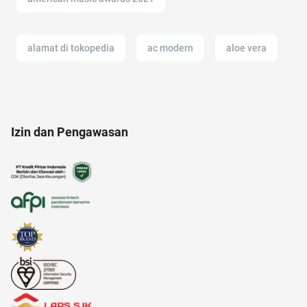
alamat di tokopedia
ac modern
aloe vera
amazon prime indonesia
adapundi
Izin dan Pengawasan
alfamart
Airdrop Crypto
android
anak susah makan
akun IG
AI Generator
2022
air fryer