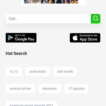
Hot Search
12.12
anak muda
alat musik
amazon prime
aksesoris
17 agustus
american music awards 2021