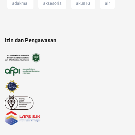
adakmai
aksesoris
akun IG
air
alat musik
afiliasi
Izin dan Pengawasan
alasan saham CPO melejit
alergi musiman
amazon prime
anak muda
Ambassador
Agency