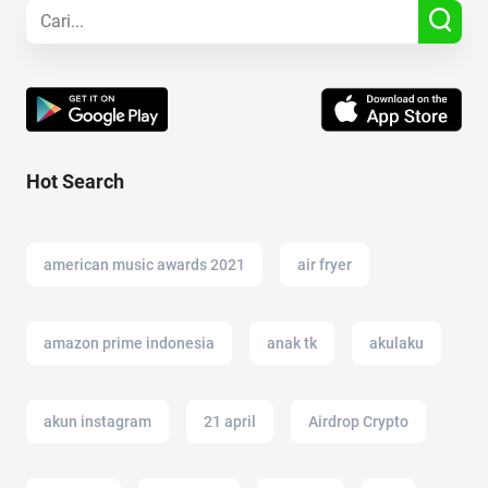
Hot Search
american music awards 2021
air fryer
amazon prime indonesia
anak tk
akulaku
akun instagram
21 april
Airdrop Crypto