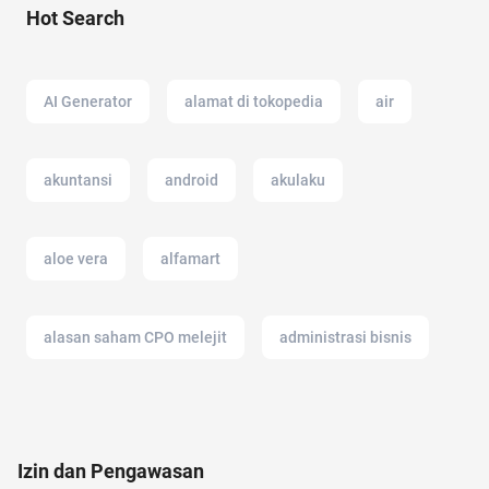
Hot Search
AI Generator
alamat di tokopedia
air
akuntansi
android
akulaku
aloe vera
alfamart
alasan saham CPO melejit
administrasi bisnis
20 april
air fryer
adalah
air hangat
Izin dan Pengawasan