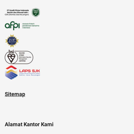
ac modern
akun google
21 april
akun instagram
anak susah makan
anak tk
Sitemap
Alamat Kantor Kami