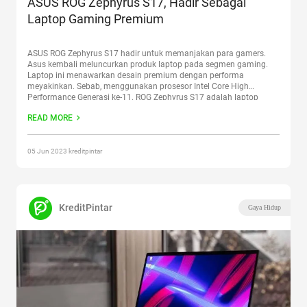
ASUS ROG Zephyrus S17, Hadir Sebagai
Laptop Gaming Premium
ASUS ROG Zephyrus S17 hadir untuk memanjakan para gamers.
Asus kembali meluncurkan produk laptop pada segmen gaming.
Laptop ini menawarkan desain premium dengan performa
meyakinkan. Sebab, menggunakan prosesor Intel Core High
Performance Generasi ke-11. ROG Zephyrus S17 adalah laptop
gaming premium anyar yang support modul optical mechanical
READ MORE
keyboard. Sehingga bisa terangkat saat Anda menggunakannya.
Bagian
Continue reading
“ASUS ROG Zephyrus S17, Hadir Sebagai
Laptop Gaming Premium”
05 Jun 2023 kreditpintar
KreditPintar
Gaya Hidup