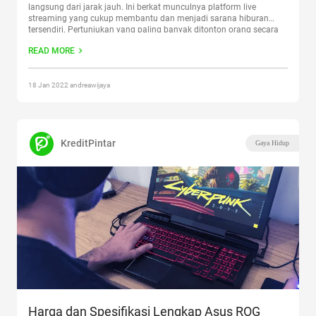
langsung dari jarak jauh. Ini berkat munculnya platform live
streaming yang cukup membantu dan menjadi sarana hiburan
tersendiri. Pertunjukan yang paling banyak ditonton orang secara
live adalah pertunjukan kompetisi bermain game. Kompetisi game
READ MORE
di Indonesia memang cukup menarik untuk
Continue reading
“Ayo
Intip Platform Live Streaming Game Indonesia”
18 Jan 2022 andreawijaya
KreditPintar
Gaya Hidup
Harga dan Spesifikasi Lengkap Asus ROG