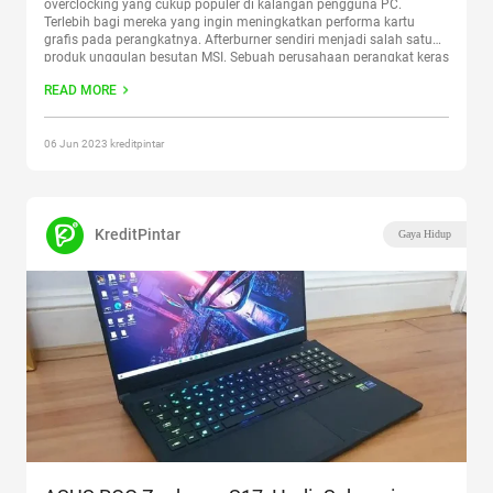
overclocking yang cukup populer di kalangan pengguna PC.
Terlebih bagi mereka yang ingin meningkatkan performa kartu
grafis pada perangkatnya. Afterburner sendiri menjadi salah satu
produk unggulan besutan MSI. Sebuah perusahaan perangkat keras
terkemuka, yang sengaja menghadirkan software overclocking
READ MORE
secara gratis. Tak hanya itu saja, Afterburner juga memiliki
sejumlah kemampuan
Continue reading
“MSI Afterburner,
Pengertian, Cara Menggunakan, Kekurangan & Kelebihannya”
06 Jun 2023 kreditpintar
KreditPintar
Gaya Hidup