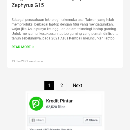
Zephyrus G15
Sebagai perusahaan teknologi terkemuka asal Taiwan yang telah
memproduksi berbagai laptop dengan fitur yang mengagumkan,
wajar jika Asus punya keunggulan dalam teknologi laptop gaming.
Untuk menyamai kesuksesan laptop gaming yang pernah dirilis di
tahun sebelumnya, pada 2021 Asus Kembali meluncurkan laptop
gaming dengan seri Rog Zephyrus G15. Pada 2020, Asus telah
READ MORE
merilis seri Rog Zephyrus
Continue reading
“Harga dan Spesifikasi
Lengkap Asus ROG Zephyrus G15”
19 Dec 2021 kreditpintar
1
2
Next