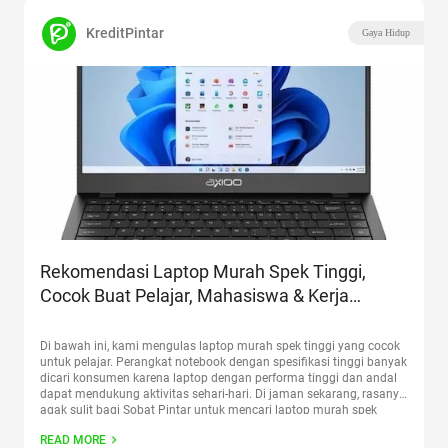
KreditPintar
Gaya Hidup
Rekomendasi Laptop Murah Spek Tinggi,
Cocok Buat Pelajar, Mahasiswa & Kerja
Sampingan
Di bawah ini, kami mengulas laptop murah spek tinggi yang cocok
untuk pelajar. Perangkat notebook dengan spesifikasi tinggi banyak
dicari konsumen karena laptop dengan performa tinggi dan andal
dapat mendukung aktivitas sehari-hari. Di jaman sekarang, rasanya
agak sulit bagi Sobat Pintar untuk mencari laptop murah spek
tinggi 2 jutaan. Meski demikian, harga laptop murah
READ MORE
spesifikasi
Continue reading
“Rekomendasi Laptop Murah Spek