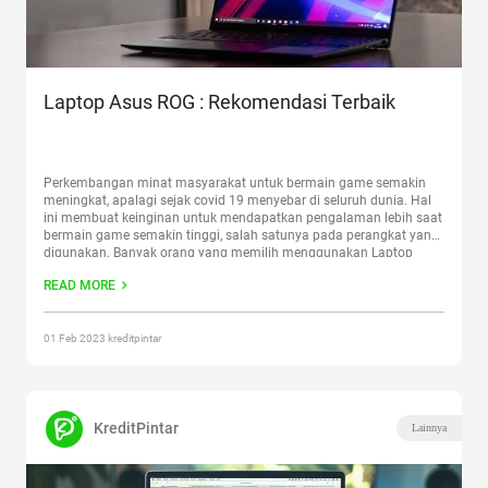
Laptop Asus ROG : Rekomendasi Terbaik
Perkembangan minat masyarakat untuk bermain game semakin
meningkat, apalagi sejak covid 19 menyebar di seluruh dunia. Hal
ini membuat keinginan untuk mendapatkan pengalaman lebih saat
bermain game semakin tinggi, salah satunya pada perangkat yang
digunakan. Banyak orang yang memilih menggunakan Laptop
Asus ROG karena perangkatnya lebih praktis dibanding perangkat
READ MORE
game lainnya. Berbagai brand laptop di
Continue reading
“Laptop
Asus ROG : Rekomendasi Terbaik”
01 Feb 2023 kreditpintar
KreditPintar
Lainnya