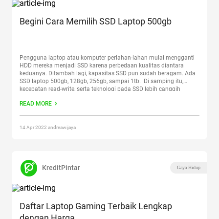
Begini Cara Memilih SSD Laptop 500gb
Pengguna laptop atau komputer perlahan-lahan mulai mengganti
HDD mereka menjadi SSD karena perbedaan kualitas diantara
keduanya. Ditambah lagi, kapasitas SSD pun sudah beragam. Ada
SSD laptop 500gb, 128gb, 256gb, sampai 1tb. Di samping itu,
kecepatan read-write, serta teknologi pada SSD lebih canggih
daripada yang dimiliki HDD. Meskipun dari segi harga sudah pasti
READ MORE
jadi lebih mahal
Continue reading
“Begini Cara Memilih SSD Laptop
500gb”
14 Apr 2022 andreawijaya
KreditPintar
Gaya Hidup
Daftar Laptop Gaming Terbaik Lengkap
dengan Harga