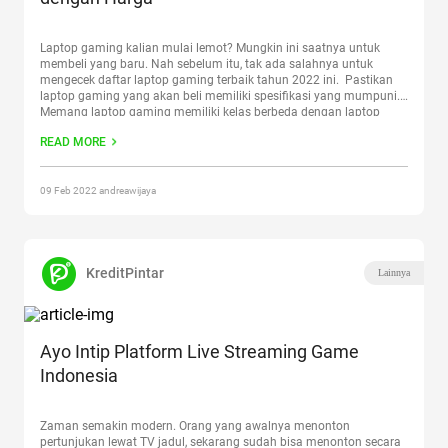
Laptop gaming kalian mulai lemot? Mungkin ini saatnya untuk
membeli yang baru. Nah sebelum itu, tak ada salahnya untuk
mengecek daftar laptop gaming terbaik tahun 2022 ini. Pastikan
laptop gaming yang akan beli memiliki spesifikasi yang mumpuni.
Memang laptop gaming memiliki kelas berbeda dengan laptop
konvensional yang biasanya dibanderol seharga Rp 4 juta sampai
READ MORE
Rp
Continue reading
“Daftar Laptop Gaming Terbaik Lengkap
dengan Harga”
09 Feb 2022 andreawijaya
KreditPintar
Lainnya
Ayo Intip Platform Live Streaming Game
Indonesia
Zaman semakin modern. Orang yang awalnya menonton
pertunjukan lewat TV jadul, sekarang sudah bisa menonton secara