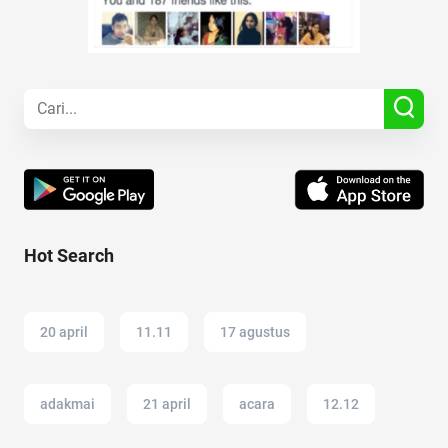
Hot Search
20 april
11.11
17 agustus
adakmai
21 april
acara
12.12