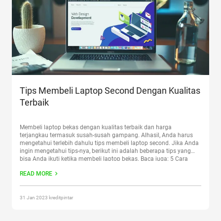
Tips Membeli Laptop Second Dengan Kualitas
Terbaik
Membeli laptop bekas dengan kualitas terbaik dan harga
terjangkau termasuk susah-susah gampang. Alhasil, Anda harus
mengetahui terlebih dahulu tips membeli laptop second. Jika Anda
ingin mengetahui tips-nya, berikut ini adalah beberapa tips yang
bisa Anda ikuti ketika membeli laptop bekas. Baca juga: 5 Cara
Bayar Netflix Dengan Mudah, Tanpa Kartu Kredit Tidak ada
READ MORE
salahnya membeli
Continue reading
“Tips Membeli Laptop Second
Dengan Kualitas Terbaik”
31 Jan 2023 kreditpintar