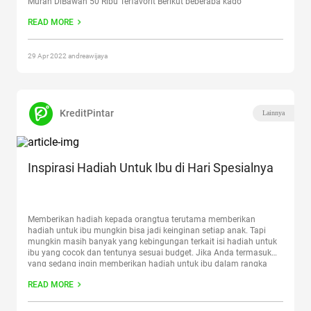
Murah DiBawah 50 Ribu Terfavorit Berikut beberapa kado
pernikahan yang bisa Anda jadikan pertimbangan. Peralatan
READ MORE
Makan Anda bisa tampak beda
Continue reading
“15+ Kado
Pernikahan Murah Dibawah 50 Ribu”
29 Apr 2022 andreawijaya
KreditPintar
Lainnya
Inspirasi Hadiah Untuk Ibu di Hari Spesialnya
Memberikan hadiah kepada orangtua terutama memberikan
hadiah untuk ibu mungkin bisa jadi keinginan setiap anak. Tapi
mungkin masih banyak yang kebingungan terkait isi hadiah untuk
ibu yang cocok dan tentunya sesuai budget. Jika Anda termasuk
yang sedang ingin memberikan hadiah untuk ibu dalam rangka
ulang tahun atau karena hari spesial lainnya, baca terus artikel
READ MORE
ini
Continue reading
“Inspirasi Hadiah Untuk Ibu di Hari Spesialnya”