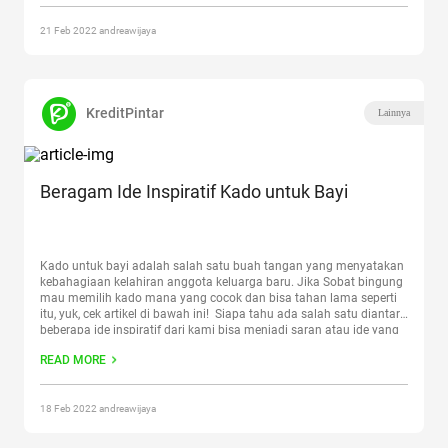
Mudah”
21 Feb 2022 andreawijaya
KreditPintar
Lainnya
Beragam Ide Inspiratif Kado untuk Bayi
Kado untuk bayi adalah salah satu buah tangan yang menyatakan
kebahagiaan kelahiran anggota keluarga baru. Jika Sobat bingung
mau memilih kado mana yang cocok dan bisa tahan lama seperti
itu, yuk, cek artikel di bawah ini! Siapa tahu ada salah satu diantara
beberapa ide inspiratif dari kami bisa menjadi saran atau ide yang
baik bagi
Continue reading
“Beragam Ide Inspiratif Kado untuk Bayi”
READ MORE
18 Feb 2022 andreawijaya