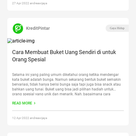
27 Apr 2022 andreawijaya
KreditPintar
Gaya Hidup
Cara Membuat Buket Uang Sendiri di untuk
Orang Spesial
Selama ini yang paling umum diketahui orang ketika mendengar
kata buket adalah bunga. Namun sekarang bentuk buket semakin
bervariasi, tidak hanya berisi bunga saja tapi juga bisa snack atau
bahkan uang tunai. Buket uang bisa jadi pilihan hadiah untuk
orang spesial yang unik dan menarik. Nah, bagaimana cara
membuat buket uang sendiri? Sama seperti buket
Continue reading
READ MORE
“Cara Membuat Buket Uang Sendiri di untuk Orang Spesial”
12 Apr 2022 andreawijaya