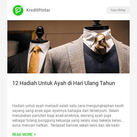
KreditPintar
Gaya Hidup
12 Hadiah Untuk Ayah di Hari Ulang Tahun
Hadiah untuk ayah menjadi salah satu cara mengungkapkan kasih
sayang sang anak agar ayahnya bahagia dan tersenyum. Selain
merupakan panutan bagi anak-anaknya, seorang ayah juga
sebagai tulang punggung keluarga yang selalu siap bekerja keras
guna mencari nafkah. Terdapat banyak sekali jenis dan ide kado
untuk ayah tercinta, mulai dari pakaian hingga kebutuhan lainnya.
READ MORE
Terdapat banyak
Continue reading
“12 Hadiah Untuk Ayah di Hari