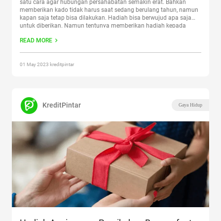
satu cara agar hubungan persahabatan semakin erat. Bahkan
memberikan kado tidak harus saat sedang berulang tahun, namun
kapan saja tetap bisa dilakukan. Hadiah bisa berwujud apa saja
untuk diberikan. Namun tentunya memberikan hadiah kepada
seseorang pasti juga berharap bahwa pemberiannya bisa
READ MORE
bermanfaat bukan? Jika seseorang tahu bahwa
Continue reading
“20 Hadiah Ulang Tahun untuk Sahabat”
01 May 2023 kreditpintar
KreditPintar
Gaya Hidup