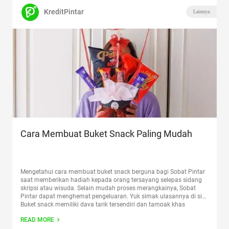
KreditPintar
Lainnya
Cara Membuat Buket Snack Paling Mudah
Mengetahui cara membuat buket snack berguna bagi Sobat Pintar
saat memberikan hadiah kepada orang tersayang selepas sidang
skripsi atau wisuda. Selain mudah proses merangkainya, Sobat
Pintar dapat menghemat pengeluaran. Yuk simak ulasannya di sini.
Buket snack memiliki daya tarik tersendiri dan tampak khas
diberikan saat momen menuju akhir studi. Selain itu, buket snack
READ MORE
dapat kita
Continue reading
“Cara Membuat Buket Snack Paling