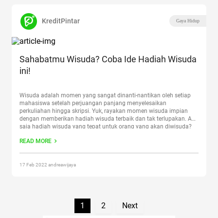
KreditPintar
Gaya Hidup
Sahabatmu Wisuda? Coba Ide Hadiah Wisuda
ini!
Wisuda adalah momen yang sangat dinanti-nantikan oleh setiap
mahasiswa setelah perjuangan panjang menyelesaikan
perkuliahan hingga skripsi. Yuk, rayakan momen wisuda impian
dengan memberikan hadiah wisuda terbaik dan tak terlupakan. Apa
saja hadiah wisuda yang tepat untuk orang yang akan diwisuda?
Apalagi jika dia adalah sahabat atau keluargamu. Yang pasti
READ MORE
kamu harus bisa memiliki hadiah yang
Continue reading
“Sahabatmu Wisuda? Coba Ide Hadiah Wisuda ini!”
17 Feb 2022 andreawijaya
1
2
Next