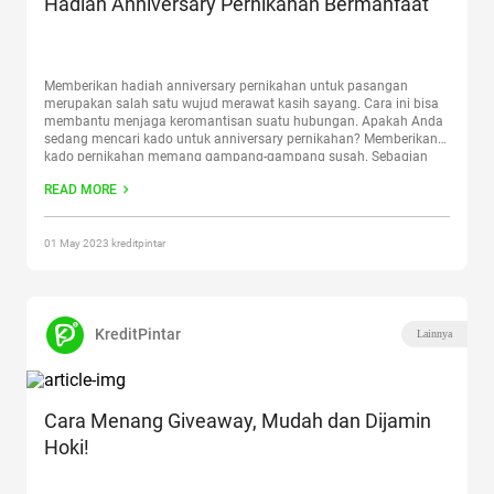
Hadiah Anniversary Pernikahan Bermanfaat
Memberikan hadiah anniversary pernikahan untuk pasangan
merupakan salah satu wujud merawat kasih sayang. Cara ini bisa
membantu menjaga keromantisan suatu hubungan. Apakah Anda
sedang mencari kado untuk anniversary pernikahan? Memberikan
kado pernikahan memang gampang-gampang susah. Sebagian
orang kerap merasa bingung untuk menentukan kado apa yang
READ MORE
cocok diberikan. Oleh karenanya, artikel berikut akan membantu
memberikan referensi
Continue reading
“Hadiah Anniversary
Pernikahan Bermanfaat”
01 May 2023 kreditpintar
KreditPintar
Lainnya
Cara Menang Giveaway, Mudah dan Dijamin
Hoki!