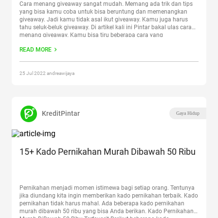
Cara menang giveaway sangat mudah. Memang ada trik dan tips
yang bisa kamu coba untuk bisa beruntung dan memenangkan
giveaway. Jadi kamu tidak asal ikut giveaway. Kamu juga harus
tahu seluk-beluk giveaway. Di artikel kali ini Pintar bakal ulas cara
menang giveaway. Kamu bisa tiru beberapa cara yang
disampaikan Pintar dalam artikel ini. Simak ya!
Continue reading
READ MORE
“Cara Menang Giveaway, Mudah dan Dijamin Hoki!”
25 Jul 2022 andreawijaya
KreditPintar
Gaya Hidup
15+ Kado Pernikahan Murah Dibawah 50 Ribu
Pernikahan menjadi momen istimewa bagi setiap orang. Tentunya
jika diundang kita ingin memberikan kado pernikahan terbaik. Kado
pernikahan tidak harus mahal. Ada beberapa kado pernikahan
murah dibawah 50 ribu yang bisa Anda berikan. Kado Pernikahan