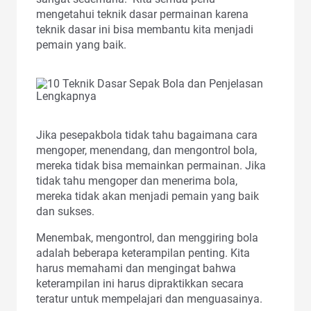
mengetahui teknik dasar permainan karena
teknik dasar ini bisa membantu kita menjadi
pemain yang baik.
Jika pesepakbola tidak tahu bagaimana cara
mengoper, menendang, dan mengontrol bola,
mereka tidak bisa memainkan permainan. Jika
tidak tahu mengoper dan menerima bola,
mereka tidak akan menjadi pemain yang baik
dan sukses.
Menembak, mengontrol, dan menggiring bola
adalah beberapa keterampilan penting. Kita
harus memahami dan mengingat bahwa
keterampilan ini harus dipraktikkan secara
teratur untuk mempelajari dan menguasainya.