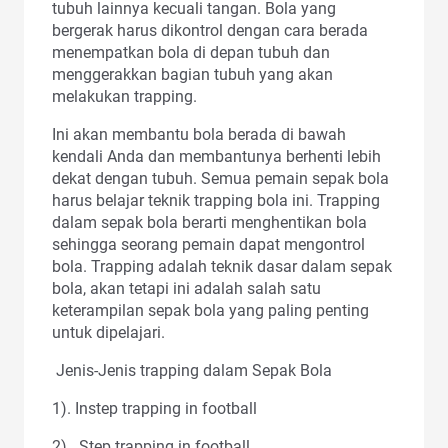
tubuh lainnya kecuali tangan. Bola yang
bergerak harus dikontrol dengan cara berada
menempatkan bola di depan tubuh dan
menggerakkan bagian tubuh yang akan
melakukan trapping.
Ini akan membantu bola berada di bawah
kendali Anda dan membantunya berhenti lebih
dekat dengan tubuh. Semua pemain sepak bola
harus belajar teknik trapping bola ini. Trapping
dalam sepak bola berarti menghentikan bola
sehingga seorang pemain dapat mengontrol
bola. Trapping adalah teknik dasar dalam sepak
bola, akan tetapi ini adalah salah satu
keterampilan sepak bola yang paling penting
untuk dipelajari.
Jenis-Jenis trapping dalam Sepak Bola
1). Instep trapping in football
2). Step trapping in football