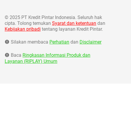
©
2025 PT Kredit Pintar Indonesia. Seluruh hak
cipta. Tolong temukan
Syarat dan ketentuan
dan
Kebijakan pribadi
tentang layanan Kredit Pintar.
Silakan membaca
Perhatian
dan
Disclaimer
Baca
Ringkasan Informasi Produk dan
Layanan (RIPLAY) Umum