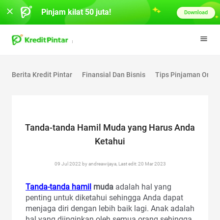
Pinjam kilat 50 juta!
Download
Berita Kredit Pintar
Finansial Dan Bisnis
Tips Pinjaman Onlin
Tanda-tanda Hamil Muda yang Harus Anda
Ketahui
09 Jul 2022 by andreawijaya, Last edit: 20 Mar 2023
Tanda-tanda hamil
muda
adalah hal yang
penting untuk diketahui sehingga Anda dapat
menjaga diri dengan lebih baik lagi. Anak adalah
hal yang diinginkan oleh semua orang sehingga