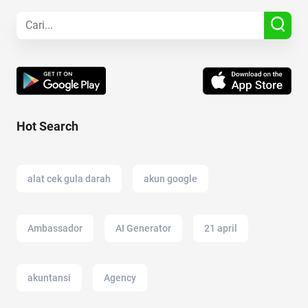
Hot Search
alat cek gula darah
akun google
Ambassador
AI Generator
21 april
akuntansi
Agency