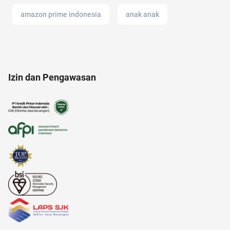
amazon prime indonesia
anak anak
12.12
aloe vera
acara
anak muda
Izin dan Pengawasan
altcoin
anak tk
afiliasi
akulaku
11.11
17 agustus
aksesoris