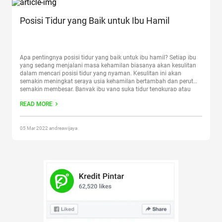
Posisi Tidur yang Baik untuk Ibu Hamil
Apa pentingnya posisi tidur yang baik untuk ibu hamil? Setiap ibu
yang sedang menjalani masa kehamilan biasanya akan kesulitan
dalam mencari posisi tidur yang nyaman. Kesulitan ini akan
semakin meningkat seraya usia kehamilan bertambah dan perut
semakin membesar. Banyak ibu yang suka tidur tengkurap atau
terlentang adalah para ibu yang paling kesulitan dalam
READ MORE
menemukan posisi
Continue reading
“Posisi Tidur yang Baik untuk
Ibu Hamil”
05 Mar 2022 andreawijaya