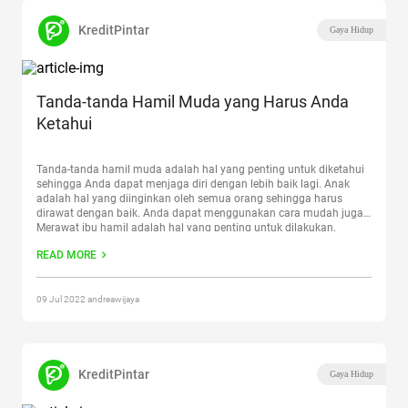
KreditPintar
Gaya Hidup
Tanda-tanda Hamil Muda yang Harus Anda
Ketahui
Tanda-tanda hamil muda adalah hal yang penting untuk diketahui
sehingga Anda dapat menjaga diri dengan lebih baik lagi. Anak
adalah hal yang diinginkan oleh semua orang sehingga harus
dirawat dengan baik. Anda dapat menggunakan cara mudah juga.
Merawat ibu hamil adalah hal yang penting untuk dilakukan.
Apalagi jika Anda masih hamil muda dimana janin sangat
Continue
READ MORE
reading
“Tanda-tanda Hamil Muda yang Harus Anda Ketahui”
09 Jul 2022 andreawijaya
KreditPintar
Gaya Hidup