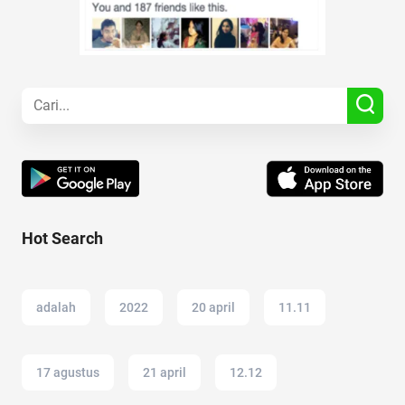
Hot Search
adalah
2022
20 april
11.11
17 agustus
21 april
12.12