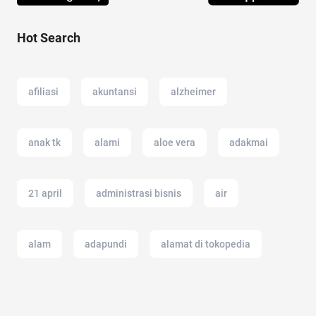
Hot Search
afiliasi
akuntansi
alzheimer
anak tk
alami
aloe vera
adakmai
21 april
administrasi bisnis
air
alam
adapundi
alamat di tokopedia
2022
android
17 agustus
amazon