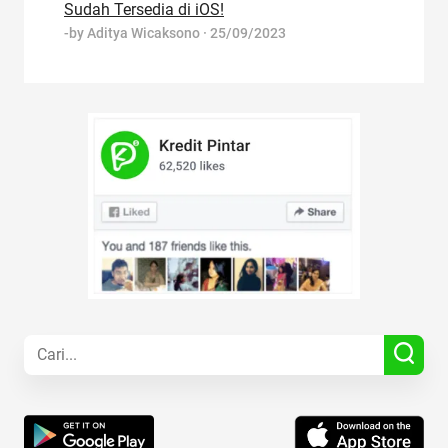
Sudah Tersedia di iOS!
-by
Aditya Wicaksono
·
25/09/2023