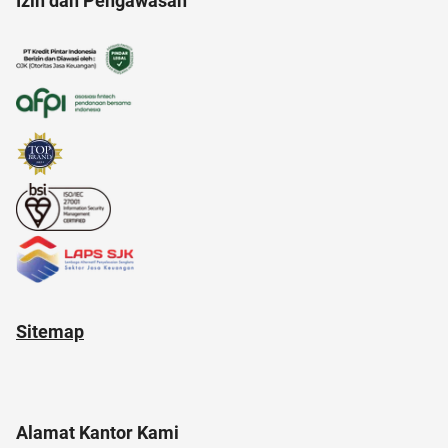
Izin dan Pengawasan
air hangat
alam
2022
20 april
akuntansi
akun google
Sitemap
Alamat Kantor Kami