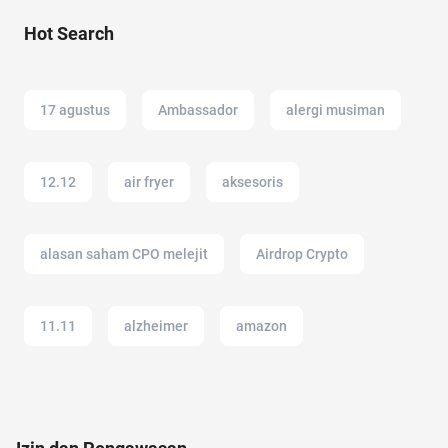
Hot Search
17 agustus
Ambassador
alergi musiman
12.12
air fryer
aksesoris
alasan saham CPO melejit
Airdrop Crypto
11.11
alzheimer
amazon
adapundi
amazon prime
anak jokowi