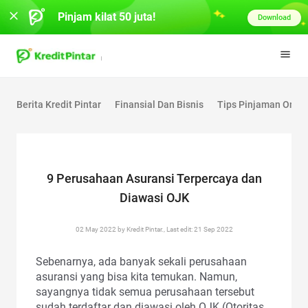
Pinjam kilat 50 juta!
Download
Berita Kredit Pintar
Finansial Dan Bisnis
Tips Pinjaman Onlin
9 Perusahaan Asuransi Terpercaya dan
Diawasi OJK
02 May 2022 by Kredit Pintar., Last edit: 21 Sep 2022
Sebenarnya, ada banyak sekali perusahaan
asuransi yang bisa kita temukan. Namun,
sayangnya tidak semua perusahaan tersebut
sudah terdaftar dan diawasi oleh OJK (Otoritas