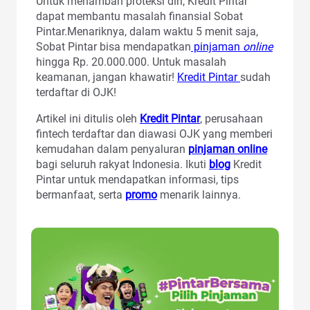
Untuk menambah proteksi diri, Kredit Pintar
dapat membantu masalah finansial Sobat
Pintar.Menariknya, dalam waktu 5 menit saja,
Sobat Pintar bisa mendapatkan
pinjaman
online
hingga Rp. 20.000.000. Untuk masalah
keamanan, jangan khawatir!
Kredit Pintar
sudah
terdaftar di OJK!
Artikel ini ditulis oleh
Kredit Pintar
, perusahaan
fintech terdaftar dan diawasi OJK yang memberi
kemudahan dalam penyaluran
pinjaman online
bagi seluruh rakyat Indonesia. Ikuti
blog
Kredit
Pintar untuk mendapatkan informasi, tips
bermanfaat, serta
promo
menarik lainnya.