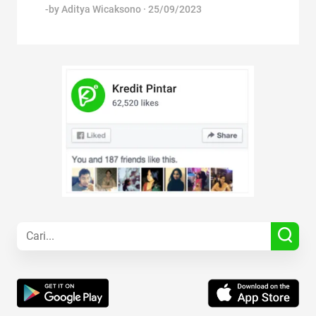
-by
Aditya Wicaksono
·
25/09/2023