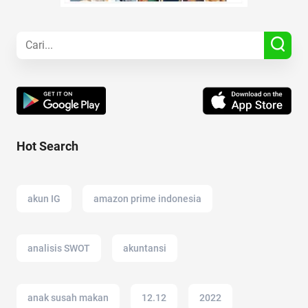
Hot Search
akun IG
amazon prime indonesia
analisis SWOT
akuntansi
anak susah makan
12.12
2022