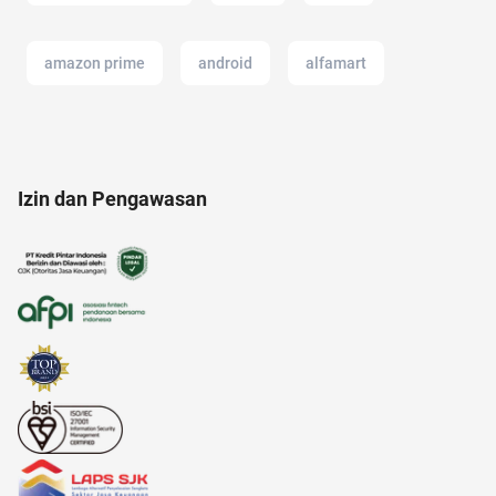
amazon prime
android
alfamart
Airdrop Crypto
air
11.11
afiliasi
Izin dan Pengawasan
ac modern
alami
adapundi
alat masak
Agency
anak jokowi