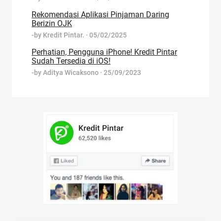
Rekomendasi Aplikasi Pinjaman Daring
Berizin OJK
-by
Kredit Pintar.
·
05/02/2025
Perhatian, Pengguna iPhone! Kredit Pintar
Sudah Tersedia di iOS!
-by
Aditya Wicaksono
·
25/09/2023