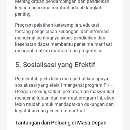
Meningkatkan pendampingan dan pendidikan
kepada penerima manfaat adalah langkah
penting.
Program pelatihan keterampilan, edukasi
tentang pengelolaan keuangan, dan informasi
mengenai pentingnya akses pendidikan dan
kesehatan dapat membantu penerima manfaat
mengoptimalkan manfaat dari program ini.
5. Sosialisasi yang Efektif
Pemerintah perlu lebih memperhatikan upaya
sosialisasi yang efektif mengenai program PKH.
Dengan meningkatkan pemahaman masyarakat
mengenai tujuan dan manfaat program ini, akan
lebih mudah untuk mendapatkan dukungan dan
kepatuhan dari penerima manfaat.
Tantangan dan Peluang di Masa Depan