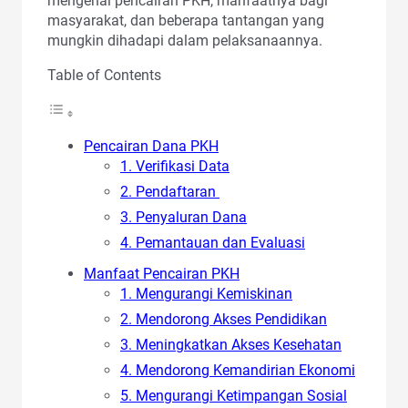
mengenai pencairan PKH, manfaatnya bagi
masyarakat, dan beberapa tantangan yang
mungkin dihadapi dalam pelaksanaannya.
Table of Contents
Pencairan Dana PKH
1. Verifikasi Data
2. Pendaftaran
3. Penyaluran Dana
4. Pemantauan dan Evaluasi
Manfaat Pencairan PKH
1. Mengurangi Kemiskinan
2. Mendorong Akses Pendidikan
3. Meningkatkan Akses Kesehatan
4. Mendorong Kemandirian Ekonomi
5. Mengurangi Ketimpangan Sosial