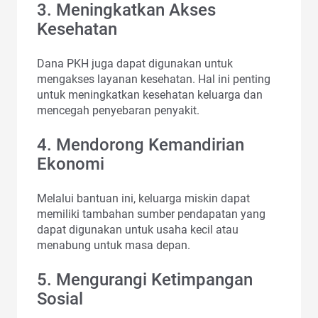
3. Meningkatkan Akses
Kesehatan
Dana PKH juga dapat digunakan untuk
mengakses layanan kesehatan. Hal ini penting
untuk meningkatkan kesehatan keluarga dan
mencegah penyebaran penyakit.
4. Mendorong Kemandirian
Ekonomi
Melalui bantuan ini, keluarga miskin dapat
memiliki tambahan sumber pendapatan yang
dapat digunakan untuk usaha kecil atau
menabung untuk masa depan.
5. Mengurangi Ketimpangan
Sosial