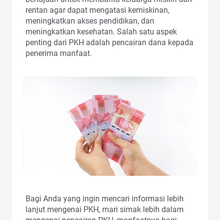
rentan agar dapat mengatasi kemiskinan,
meningkatkan akses pendidikan, dan
meningkatkan kesehatan. Salah satu aspek
penting dari PKH adalah pencairan dana kepada
penerima manfaat.
Bagi Anda yang ingin mencari informasi lebih
lanjut mengenai PKH, mari simak lebih dalam