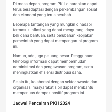
Di masa depan, program PKH diharapkan dapat
terus beradaptasi dengan perkembangan sosial
dan ekonomi yang terus berubah.
Beberapa tantangan yang mungkin dihadapi
termasuk inflasi yang dapat mengurangi daya
beli dana bantuan, serta perubahan kebijakan
pemerintah yang dapat mempengaruhi program
ini.
Namun, ada juga peluang besar. Penggunaan
teknologi informasi dapat mempermudah
administrasi dan pengawasan program, serta
meningkatkan efisiensi distribusi dana.
Selain itu, kolaborasi dengan sektor swasta dan
organisasi masyarakat sipil dapat membantu
memperluas dampak positif program ini.
Jadwal Pencairan PKH 2024