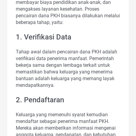
membayar biaya pendidikan anak-anak, dan
mengakses layanan kesehatan. Proses
pencairan dana PKH biasanya dilakukan melalui
beberapa tahap, yaitu:
1. Verifikasi Data
Tahap awal dalam pencairan dana PKH adalah
verifikasi data penerima manfaat. Pemerintah
bekerja sama dengan lembaga terkait untuk
memastikan bahwa keluarga yang menerima
bantuan adalah keluarga yang memang layak
mendapatkannya.
2. Pendaftaran
Keluarga yang memenuhi syarat kemudian
mendaftar sebagai penerima manfaat PKH.
Mereka akan memberikan informasi mengenai
anggota keluarga, pendapatan, dan kebutuhan