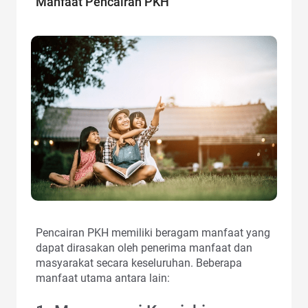
Manfaat Pencairan PKH
Pencairan PKH memiliki beragam manfaat yang
dapat dirasakan oleh penerima manfaat dan
masyarakat secara keseluruhan. Beberapa
manfaat utama antara lain: