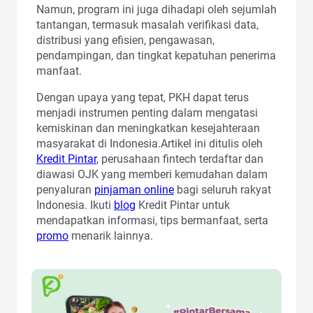
Namun, program ini juga dihadapi oleh sejumlah
tantangan, termasuk masalah verifikasi data,
distribusi yang efisien, pengawasan,
pendampingan, dan tingkat kepatuhan penerima
manfaat.
Dengan upaya yang tepat, PKH dapat terus
menjadi instrumen penting dalam mengatasi
kemiskinan dan meningkatkan kesejahteraan
masyarakat di Indonesia.Artikel ini ditulis oleh
Kredit Pintar
, perusahaan fintech terdaftar dan
diawasi OJK yang memberi kemudahan dalam
penyaluran
pinjaman online
bagi seluruh rakyat
Indonesia. Ikuti
blog
Kredit Pintar untuk
mendapatkan informasi, tips bermanfaat, serta
promo
menarik lainnya.