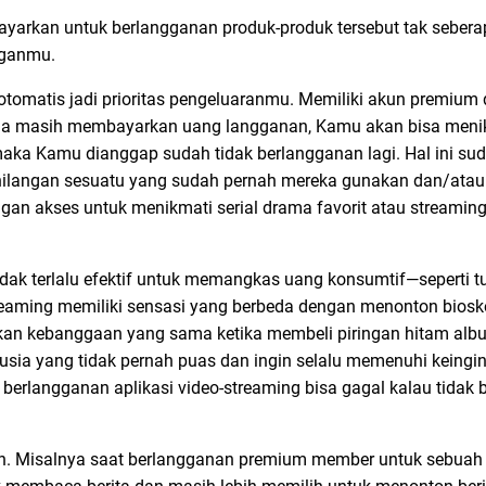
yarkan untuk berlangganan produk-produk tersebut tak sebera
nganmu.
otomatis jadi prioritas pengeluaranmu. Memiliki akun premium
ma masih membayarkan uang langganan, Kamu akan bisa meni
 maka Kamu dianggap sudah tidak berlangganan lagi. Hal ini s
ehilangan sesuatu yang sudah pernah mereka gunakan dan/atau
gan akses untuk menikmati serial drama favorit atau streaming
tidak terlalu efektif untuk memangkas uang konsumtif
—seperti 
reaming memiliki sensasi yang berbeda dengan menonton biosko
an kebanggaan yang sama ketika membeli piringan hitam album
manusia yang tidak pernah puas dan ingin selalu memenuhi kein
rlangganan aplikasi video-streaming bisa gagal kalau tidak b
n. Misalnya saat berlangganan premium member untuk sebuah m