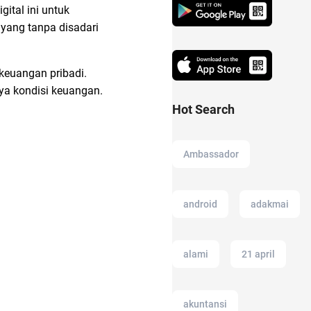
ital ini untuk
g
yang tanpa disadari
keuangan pribadi.
ya kondisi keuangan.
Hot Search
Ambassador
android
adakmai
alami
21 april
akuntansi