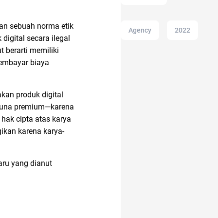
an sebuah norma etik
Agency
2022
gital secara ilegal
t berarti memiliki
membayar biaya
acara
kan produk digital
alergi musiman
guna premium
—karena
hak cipta atas karya
ikan karena karya-
alat musik
air
aru yang dianut
alamat di tokopedia
20 april