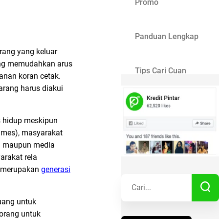
Promo
Panduan Lengkap
rang yang keluar
yang memudahkan arus
Tips Cari Cuan
anan koran cetak.
rang harus diakui
Gaya Hidup
s hidup meskipun
Times), masyarakat
Kisah Sukses
fy) maupun media
arakat rela
a merupakan
generasi
Lainnya
uang untuk
eorang untuk