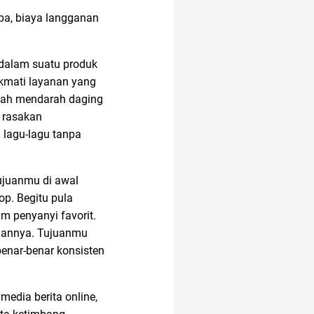
pa, biaya langganan
 dalam suatu produk
kmati layanan yang
udah mendarah daging
 rasakan
 lagu-lagu tanpa
tujuanmu di awal
p. Begitu pula
 penyanyi favorit.
ginannya. Tujuanmu
enar-benar konsisten
edia berita online,