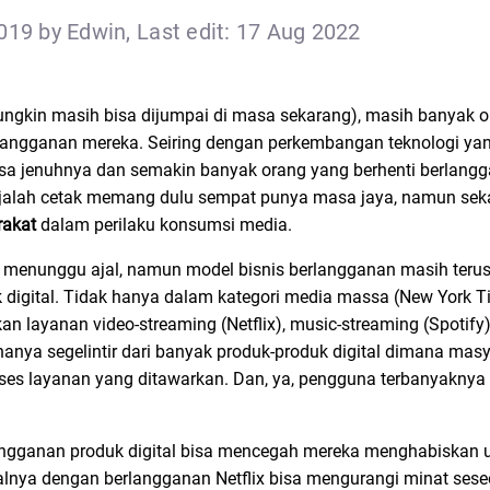
019 by Edwin, Last edit: 17 Aug 2022
(mungkin masih bisa dijumpai di masa sekarang), masih banyak o
k langganan mereka. Seiring dengan perkembangan teknologi 
sa jenuhnya dan semakin banyak orang yang berhenti berlangg
ajalah cetak memang dulu sempat punya masa jaya, namun seka
rakat
dalam perilaku konsumsi media.
 menunggu ajal, namun model bisnis berlangganan masih teru
uk digital. Tidak hanya dalam kategori media massa (New York 
an layanan video-streaming (Netflix), music-streaming (Spoti
anya segelintir dari banyak produk-produk digital dimana masy
es layanan yang ditawarkan. Dan, ya, pengguna terbanyakny
ngganan produk digital bisa mencegah mereka menghabiskan 
salnya dengan berlangganan Netflix bisa mengurangi minat ses