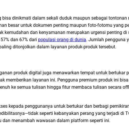
 bisa dinikmati dalam sekali duduk maupun sebagai tontonan r
nan besar untuk dokumen penting maupun foto-fotomu yang p
ak kemudahan dan kenyamanan merupakan urgensi penting di s
 57% dan 67% dari
populasi orang di dunia
. Jumlah pengguna 
aling ditonjolkan dalam layanan produk-produk tersebut.
nan produk digital juga menawarkan tempat untuk bertukar pik
ak memberikan layanan ini. Pengguna premium produk ini bis
penuh ke semua tulisan hingga fitur membaca tulisan secara offl
kses kepada penggunanya untuk bertukar dan berbagi pemikir
dibilitasnya
—tidak seperti kebanyakan perang yang terjadi di T
mu dan menambah wawasan dalam platform seperti ini.