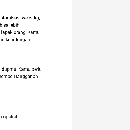
ustomisasi website),
isa lebih
 lapak orang, Kamu
kan keuntungan.
hidupmu, Kamu perlu
membeli langganan
an apakah