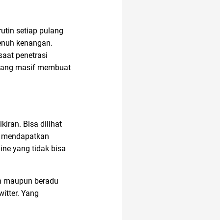
ac modern
utin setiap pulang
enuh kenangan.
aat penetrasi
afiliasi
yang masif membuat
alasan saham CPO
melejit
iran. Bisa dilihat
a mendapatkan
amazon
ine yang tidak bisa
anak susah makan
an maupun beradu
witter. Yang
anak tk