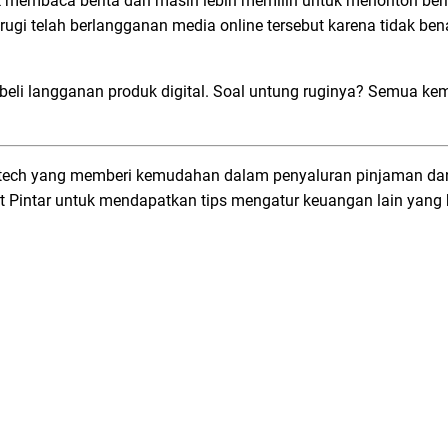
 membaca berita dan masih lebih memilih untuk menonton ber
gi telah berlangganan media online tersebut karena tidak ben
beli langganan produk digital. Soal untung ruginya? Semua ke
an fintech yang memberi kemudahan dalam penyaluran pinjaman d
t Pintar untuk mendapatkan tips mengatur keuangan lain yang 