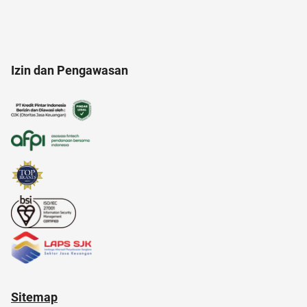
aksesoris
anak jokowi
acara
Izin dan Pengawasan
17 agustus
akun google
akulaku
android
air hangat
Sitemap