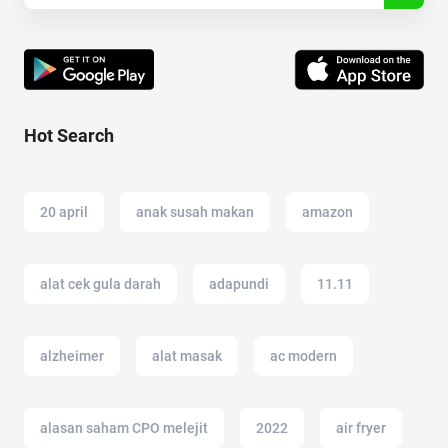
Hot Search
20 april
anak susah makan
amazon
alat cek gula darah
adapundi
11.11
alzheimer
alat masak
ac modern
alasan saham CPO melejit
2022
air fryer