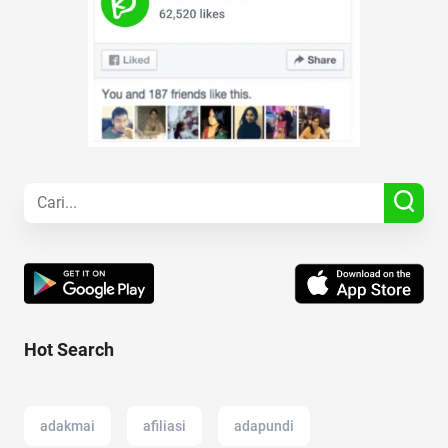
Hot Search
adakmai
afiliasi
adapundi