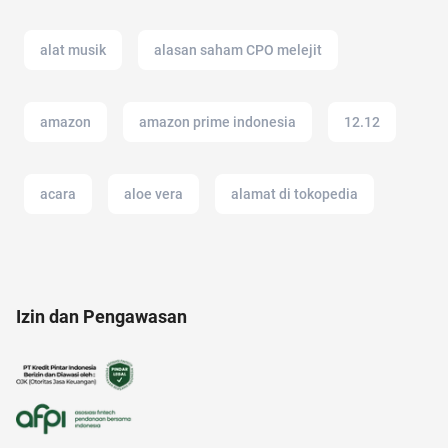
alat musik
alasan saham CPO melejit
amazon
amazon prime indonesia
12.12
acara
aloe vera
alamat di tokopedia
air fryer
analisis SWOT
air hangat
Izin dan Pengawasan
anak susah makan
17 agustus
20 april
alami
alzheimer
akuntansi