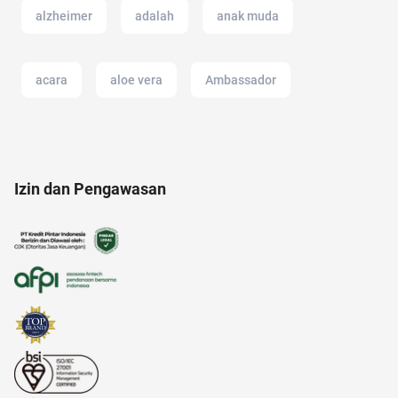
alzheimer
adalah
anak muda
acara
aloe vera
Ambassador
administrasi bisnis
afiliasi
ancol
Izin dan Pengawasan
alat musik
akun instagram
akuntansi
akun IG