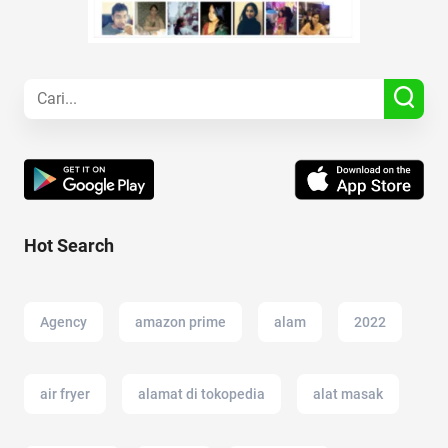
Hot Search
Agency
amazon prime
alam
2022
air fryer
alamat di tokopedia
alat masak