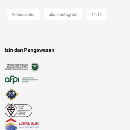
Ambassador
akun instagram
11.11
17 agustus
alami
alergi musiman
Izin dan Pengawasan
acara
alfamart
american music awards 2021
anak susah makan