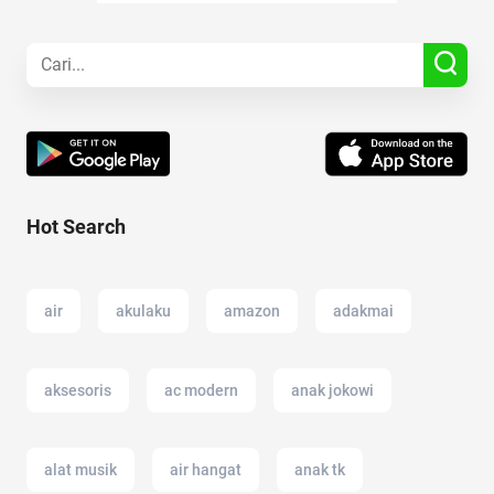
Hot Search
air
akulaku
amazon
adakmai
aksesoris
ac modern
anak jokowi
alat musik
air hangat
anak tk