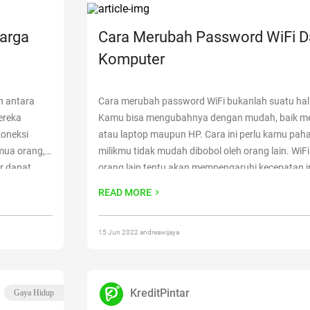
arga
Cara Merubah Password WiFi D
Komputer
an antara
Cara merubah password WiFi bukanlah suatu hal y
ereka
Kamu bisa mengubahnya dengan mudah, baik 
koneksi
atau laptop maupun HP. Cara ini perlu kamu paha
mua orang,
milikmu tidak mudah dibobol oleh orang lain. WiFi
r dapat
orang lain tentu akan mempengaruhi kecepatan i
internet,
Terlebih jika jumlah ‘parasit’nya cukup banyak. O
READ MORE
“6 Jenis
reading
“Cara Merubah Password WiFi Dari HP d
15 Jun 2022 andreawijaya
KreditPintar
Gaya Hidup