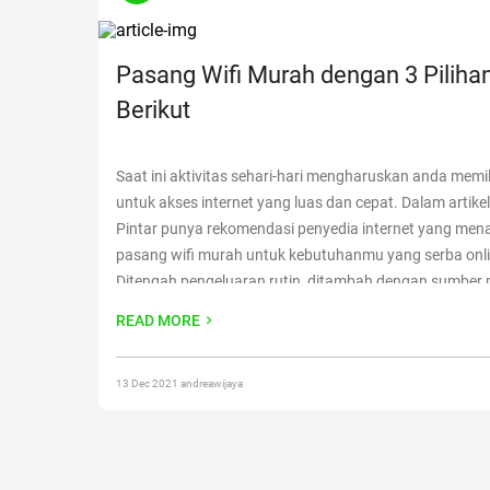
Pasang Wifi Murah dengan 3 Piliha
Berikut
Saat ini aktivitas sehari-hari mengharuskan anda memili
untuk akses internet yang luas dan cepat. Dalam artikel i
Pintar punya rekomendasi penyedia internet yang me
pasang wifi murah untuk kebutuhanmu yang serba onl
Ditengah pengeluaran rutin, ditambah dengan sumbe
yang tidak tentu di masa krisis pandemi Covid-19. Memi
READ MORE
internet tidak lagi hanya
Continue reading
“Pasang Wifi
dengan 3 Pilihan Berikut”
13 Dec 2021 andreawijaya