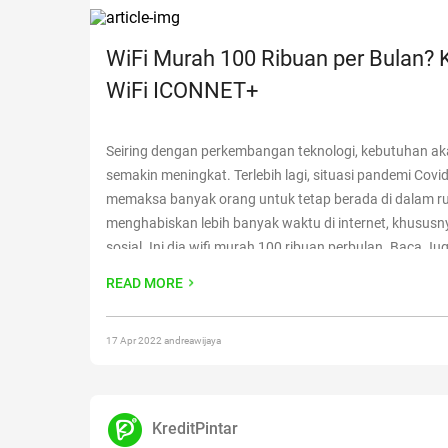
WiFi Murah 100 Ribuan per Bulan? 
WiFi ICONNET+
Seiring dengan perkembangan teknologi, kebutuhan aka
semakin meningkat. Terlebih lagi, situasi pandemi Covid
memaksa banyak orang untuk tetap berada di dalam 
menghabiskan lebih banyak waktu di internet, khususn
sosial. Ini dia wifi murah 100 ribuan perbulan. Baca Ju
Merestart Wifi Indihome Kebutuhan akan internet tidak
READ MORE
dimiliki oleh
Continue reading
“WiFi Murah 100 Ribuan p
Kenali WiFi ICONNET+”
17 Apr 2022 andreawijaya
KreditPintar