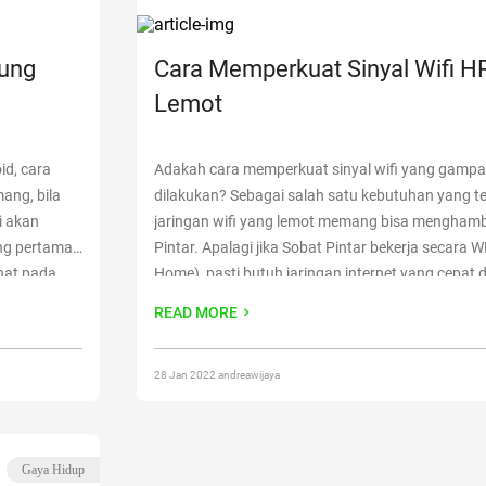
bung
Cara Memperkuat Sinyal Wifi HP
Lemot
id, cara
Adakah cara memperkuat sinyal wifi yang gamp
ang, bila
dilakukan? Sebagai salah satu kebutuhan yang te
i akan
jaringan wifi yang lemot memang bisa menghamba
ang pertama
Pintar. Apalagi jika Sobat Pintar bekerja secara
ihat pada
Home), pasti butuh jaringan internet yang cepat
edikit
dari itu, perlu untuk mencari tahu cara memperla
READ MORE
Tersambung
internet
Continue reading
“Cara Memperkuat Sinyal
Lemot”
28 Jan 2022 andreawijaya
Gaya Hidup