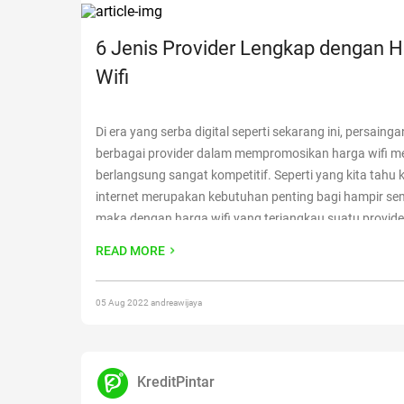
6 Jenis Provider Lengkap dengan H
Wifi
Di era yang serba digital seperti sekarang ini, persaing
berbagai provider dalam mempromosikan harga wifi m
berlangsung sangat kompetitif. Seperti yang kita tahu 
internet merupakan kebutuhan penting bagi hampir se
maka dengan harga wifi yang terjangkau suatu provide
meraih pelanggan yang sangat banyak. Dengan adanya 
READ MORE
kita bisa melakukan banyak aktivitas
Continue reading
Provider Lengkap dengan Harga Wifi”
05 Aug 2022 andreawijaya
KreditPintar