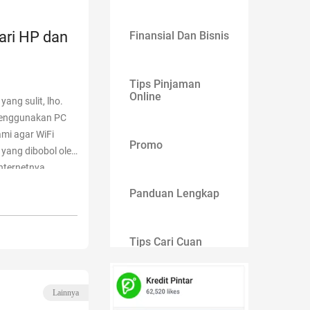
ari HP dan
Finansial Dan Bisnis
Tips Pinjaman
Online
ang sulit, lho.
menggunakan PC
mi agar WiFi
Promo
 yang dibobol oleh
nternetnya.
leh sebab
Continue
Panduan Lengkap
an Komputer”
Tips Cari Cuan
Gaya Hidup
Lainnya