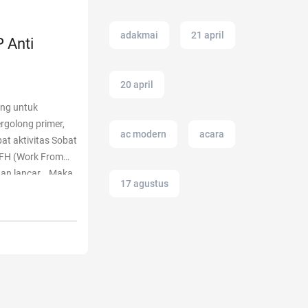
adakmai
21 april
 Anti
20 april
ang untuk
rgolong primer,
ac modern
acara
t aktivitas Sobat
 WFH (Work From
 dan lancar. Maka
17 agustus
ncar jaringan
 Wifi HP Anti
adalah
2022