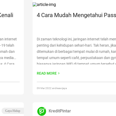
Kenali
4 Cara Mudah Mengetahui Pass
n internet
Di zaman teknologi ini, jaringan internet telah me
-19 telah
penting dari kehidupan sehari-hari. Tak heran, jika
rumah dan
ditemukan di berbagai tempat mulai di rumah, kan
ya media
tempat umum seperti café, perpustakaan dan g
ga: 4 Cara
biasanya jaringan WiFi di tempat umum tersebut 
 hanya
kata sandi. Lantas bagaimana cara mengetahui 
READ MORE
er Bulan?
Jika handphone
Continue reading
“4 Cara Mudah
Password WiFi”
09 Mar 2022 andreawijaya
KreditPintar
Gaya Hidup