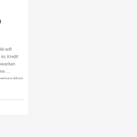
n
ki wifi
ni, Kredit
nawarkan
ine.
r pemasukkan
liki akses
 Murah