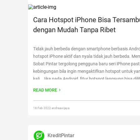
Cara Hotspot iPhone Bisa Tersam
dengan Mudah Tanpa Ribet
Tidak jauh berbeda dengan smartphone berbasis Andro
hotspot iPhone aktif dan nyala tidak jauh berbeda. Mem
Sobat Pintar tergolong pengguna baru seri iPhone past
kebingungan bila ingin mengaktifkan hotspot untuk y
kali. Jika pada Android, fitur hotspot langsung bisa dil
menu peramban di tampilan layar, maka untuk iPhone s
READ MORE
berbeda
Continue reading
“Cara Hotspot iPhone Bisa 
dengan Mudah Tanpa Ribet”
18 Feb 2022 andreawijaya
KreditPintar