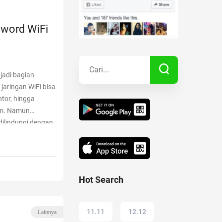
Kisah Sukses
word WiFi
Lainnya
njadi bagian
 jaringan WiFi bisa
tor, hingga
ym. Namun
dilindungi dengan
password WiFi?
 Mengetahui
Hot Search
11.11
12.12
Lainnya