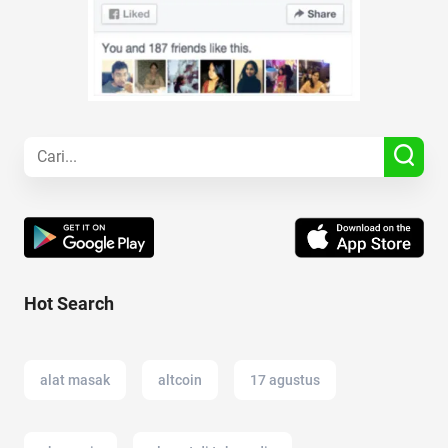
Hot Search
alat masak
altcoin
17 agustus