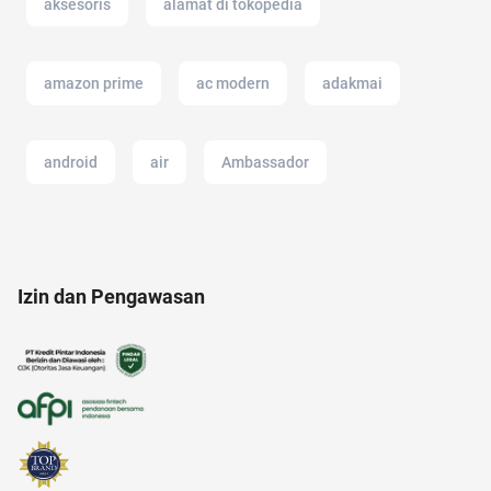
aksesoris
alamat di tokopedia
amazon prime
ac modern
adakmai
android
air
Ambassador
anak susah makan
akun instagram
Izin dan Pengawasan
analisis SWOT
amazon prime indonesia
acara
anak jokowi
alat musik
20 april
akulaku