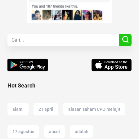
Hot Search
alami
21 april
alasan saham CPO melejit
17 agustus
ancol
adalah