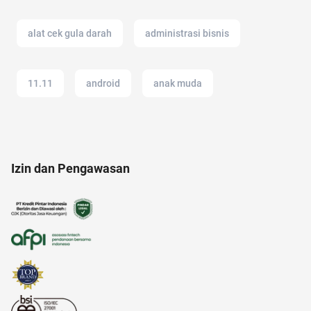
alat cek gula darah
administrasi bisnis
11.11
android
anak muda
anak jokowi
Ambassador
2022
Izin dan Pengawasan
aksesoris
Airdrop Crypto
amazon prime
anak tk
anak anak
akuntansi