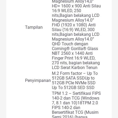
Magnesium Alloy14,0”
HD+ 1600 x 900 Anti Silau
16:9 WLED, 250
nits,Bagian belakang LCD
Magnesium Alloy14.0”
FHD (1920 x 1080) Anti
Tampilan
Silau (16:9) WLED, 300
nits,Bagian belakang LCD
Magnesium Alloy14.0”
QHD Touch dengan
Corning® Gorilla® Glass
NBT 2560 x 1440 Anti
Finger Print 16:9 WLED,
270 nits, bagian belakang
LCD Serat Karbon Tenun
M.2 Form factor – Up To
512GB SATA SSDUp to
Penyimpanan
512GB PCIe NVMe SSD
Up To 512GB SED SSD
TPM 1.2 – Sertifikasi FIPS
140-2 dan TCG (Windows
7, 8.1 dan 10)18TPM 2.0
FIPS 140-2 dan
Bersertifikat TCG (Musim
Semi 2016) (hanya