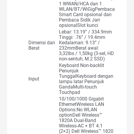
1 WWAN/HCA dan 1
WLAN/BT/WiGigPembaca
Smart Card opsional dan
Pembaca Sidik Jari
opsionalSlot kunci
Lebar: 13.19” / 334.9mm
Tinggi: .76” / 19.4mm
Dimensi dan
Kedalaman: 9.13” /
Berat
232mmBerat awal:
3,32lbs / 1,50kg (3-sel, HD
non-sentuh, M.2 SSD)
Keyboard Non-backlit
Penunjuk
TunggalKeyboard dengan
Input
lampu latar Penunjuk
GandaMulti-touch
Touchpad
10/100/1000 Gigabit
EthernetWireless LAN
Options:No WLAN
optionDell Wireless™
1820A Dual-Band
Wireless-AC + BT 4.1
(2×2) Dell Wireless™ 1820