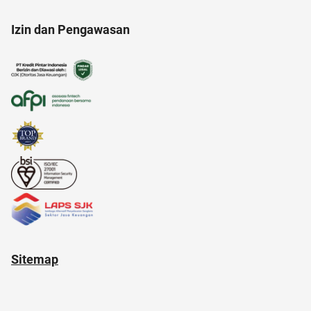
Izin dan Pengawasan
alamat di tokopedia
Airdrop Crypto
12.12
17 agustus
adakmai
administrasi bisnis
Sitemap