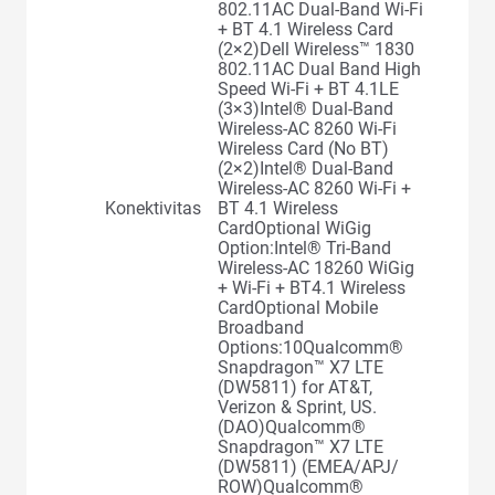
802.11AC Dual-Band Wi-Fi
+ BT 4.1 Wireless Card
(2×2)Dell Wireless™ 1830
802.11AC Dual Band High
Speed Wi-Fi + BT 4.1LE
(3×3)Intel® Dual-Band
Wireless-AC 8260 Wi-Fi
Wireless Card (No BT)
(2×2)Intel® Dual-Band
Wireless-AC 8260 Wi-Fi +
Konektivitas
BT 4.1 Wireless
CardOptional WiGig
Option:Intel® Tri-Band
Wireless-AC 18260 WiGig
+ Wi-Fi + BT4.1 Wireless
CardOptional Mobile
Broadband
Options:10Qualcomm®
Snapdragon™ X7 LTE
(DW5811) for AT&T,
Verizon & Sprint, US.
(DAO)Qualcomm®
Snapdragon™ X7 LTE
(DW5811) (EMEA/APJ/
ROW)Qualcomm®