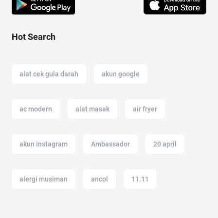
Hot Search
alat cek gula darah
akun google
ac modern
alat masak
air fryer
akun instagram
Ambassador
20 april
alergi musiman
ancol
11.11
akun IG
alat musik
alfamart