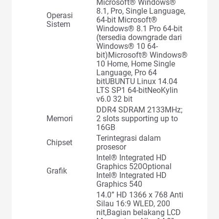
Microsoft® Windows®
8.1, Pro, Single Language,
Operasi
64-bit Microsoft®
Sistem
Windows® 8.1 Pro 64-bit
(tersedia downgrade dari
Windows® 10 64-
bit)Microsoft® Windows®
10 Home, Home Single
Language, Pro 64
bitUBUNTU Linux 14.04
LTS SP1 64-bitNeoKylin
v6.0 32 bit
DDR4 SDRAM 2133MHz;
Memori
2 slots supporting up to
16GB
Terintegrasi dalam
Chipset
prosesor
Intel® Integrated HD
Graphics 520Optional
Grafik
Intel® Integrated HD
Graphics 540
14.0” HD 1366 x 768 Anti
Silau 16:9 WLED, 200
nit,Bagian belakang LCD