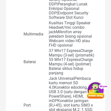
DDP|Perangkat Lunak
Enkripsi Opsional
DDP|Endpoint Security
Software Slot Kunci
Kualitas Tinggi Speaker
Headset/mic combo
jackMikrofon array
Multimedia
peredam bising opsional
Webcam video HD atau
FHD opsional
37 Whr17 ExpressCharge
Mampu (3-sel) (prismatik)
55 Whr17 ExpressCharge
Baterai
Mampu (4-sel) (polimer)
Baterai siklus hidup
panjang
Jack UniversalPembaca
kartu memori SD
4.0Konektor edocking, 3
USB 3.0 (satu dengan
PowerShare), HDMI,
mDPKonektor jaringan
Port
(RJ-45), slot kartu SIM3 x
slot ekspansi M.2: 1 SSD,