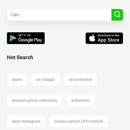
Hot Search
alami
air hangat
AI Generator
amazon prime indonesia
alzheimer
akun instagram
alasan saham CPO melejit