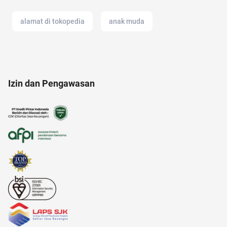
alamat di tokopedia
anak muda
administrasi bisnis
21 april
Izin dan Pengawasan
american music awards 2021
anak susah makan
air
ac modern
akuntansi
anak tk
adakmai
anak anak
akun google