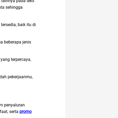
r lainnya pada teks
ata sehingga
tersedia, baik itu di
ga beberapa jenis
 yang terpercaya,
udah pekerjaanmu,
am penyaluran
faat, serta
promo