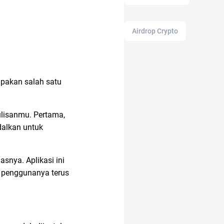
Airdrop Crypto
alat masak
alam
rupakan salah satu
20 april
ulisanmu. Pertama,
dalkan untuk
17 agustus
snya. Aplikasi ini
a penggunanya terus
alat cek gula darah
aksesoris