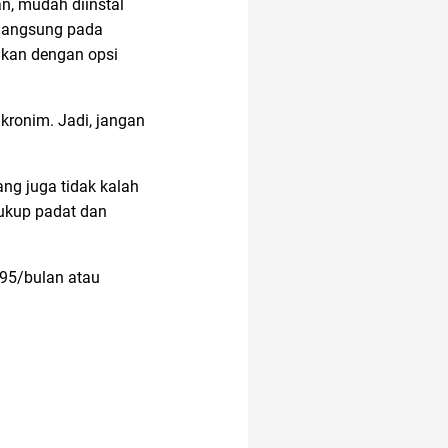
n, mudah diinstal
a langsung pada
akun instagram
tikan dengan opsi
adakmai
altcoin
kronim. Jadi, jangan
ang juga tidak kalah
akuntansi
12.12
cukup padat dan
air
amazon
.95/bulan atau
anak tk
analisis SWOT