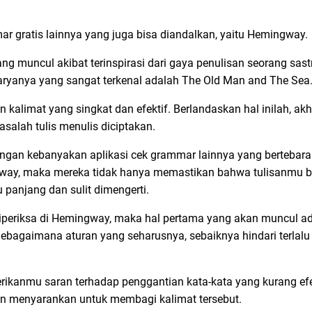
mar gratis lainnya yang juga bisa diandalkan, yaitu Hemingway.
g muncul akibat terinspirasi dari gaya penulisan seorang sas
aryanya yang sangat terkenal adalah The Old Man and The Sea
kalimat yang singkat dan efektif. Berlandaskan hal inilah, akh
lah tulis menulis diciptakan.
dengan kebanyakan aplikasi cek grammar lainnya yang bertebaran
gway, maka mereka tidak hanya memastikan bahwa tulisanmu be
 panjang dan sulit dimengerti.
periksa di Hemingway, maka hal pertama yang akan muncul ad
Sebagaimana aturan yang seharusnya, sebaiknya hindari terla
kanmu saran terhadap penggantian kata-kata yang kurang efek
kan menyarankan untuk membagi kalimat tersebut.