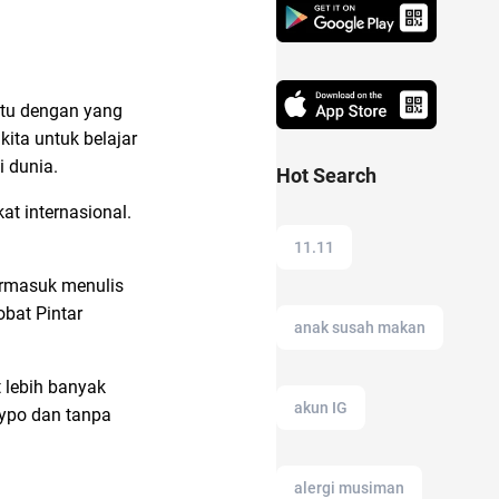
atu dengan yang
ita untuk belajar
i dunia.
Hot Search
at internasional.
11.11
ermasuk menulis
obat Pintar
anak susah makan
 lebih banyak
akun IG
typo dan tanpa
alergi musiman