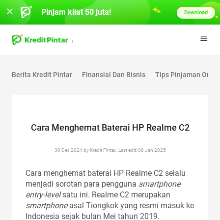
Pinjam kilat 50 juta!
Download
Berita Kredit Pintar
Finansial Dan Bisnis
Tips Pinjaman Onlin
Cara Menghemat Baterai HP Realme C2
30 Dec 2024 by Kredit Pintar., Last edit: 08 Jan 2025
Cara menghemat baterai HP Realme C2 selalu
menjadi sorotan para pengguna
smartphone
entry-level
satu ini. Realme C2 merupakan
smartphone
asal Tiongkok yang resmi masuk ke
Indonesia sejak bulan Mei tahun 2019.