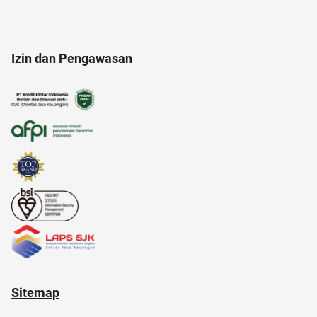
american music awards 2021
Izin dan Pengawasan
alat cek gula darah
anak jokowi
alamat di tokopedia
aksesoris
anak anak
alami
Sitemap