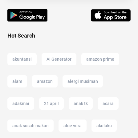
Hot Search
akuntansi
AI Generator
amazon prime
alam
amazon
alergi musiman
adakmai
21 april
anak tk
acara
anak susah makan
aloe vera
akulaku