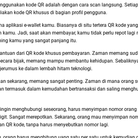
gunakan kode QR adalah dengan cara scan langsung. Setiap 
iakan kode QR khusus di bagian profil pengguna.
a aplikasi e-wallet kamu. Biasanya di situ tertera QR kode yan
amu. Jadi, saat akan membayar, kamu tidak perlu repot lagi 
ing kamu yang sangat panjang itu.
antuan dari QR kode khusus pembayaran. Zaman memang sud
 secara bijak, memang mampu membantu kehidupan. Sebalikny
rjerumus ke dalam lembah hitam teknologi.
an sekarang, memang sangat penting. Zaman di mana orang su
an termasuk dalam kemudahan bertransaksi dan saling mengh
 ingin menghubungi seseorang, harus menyimpan nomor orang t
igit. Sangat merepotkan. Sekarang, orang mau menyimpan no
an QR kode, tanpa harus menyebutkan nomor lagi.
 orang harus menghitung uang satu per satu untuk kemudian di