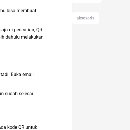
amu bisa membuat
aksesoris
aja di pencarian, QR
bih dahulu melakukan
alat cek gula darah
alat masak
2022
tadi. Buka email
administrasi bisnis
un sudah selesai.
alam
Ambassador
Ada kode QR untuk