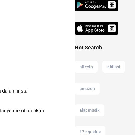
Hot Search
altcoin
afiliasi
amazon
 dalam instal
alat musik
t. Hanya membutuhkan
17 agustus