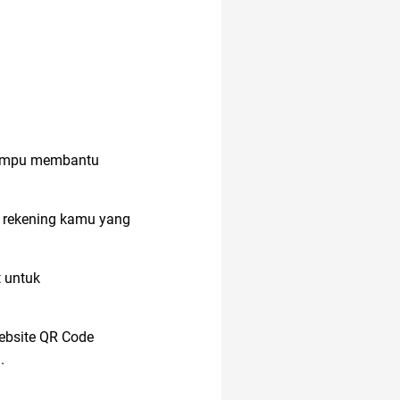
 mampu membantu
 rekening kamu yang
 untuk
ebsite QR Code
.