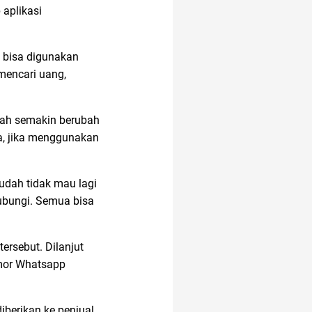
aplikasi
g bisa digunakan
mencari uang,
ah semakin berubah
a, jika menggunakan
dah tidak mau lagi
ubungi. Semua bisa
ersebut. Dilanjut
mor Whatsapp
berikan ke penjual