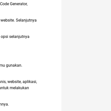
 Code Generator,
ac modern
air
 website. Selanjutnya
anak susah makan
opsi selanjutnya
alami
akun google
amu gunakan.
is, website, aplikasi,
21 april
akulaku
 untuk melakukan
acara
nnya.