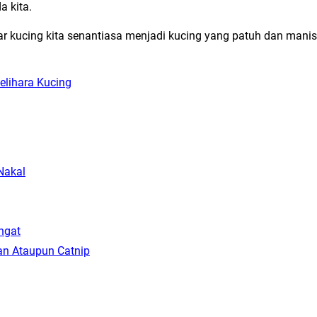
a kita.
ar kucing kita senantiasa menjadi kucing yang patuh dan manis
elihara Kucing
Nakal
ngat
n Ataupun Catnip