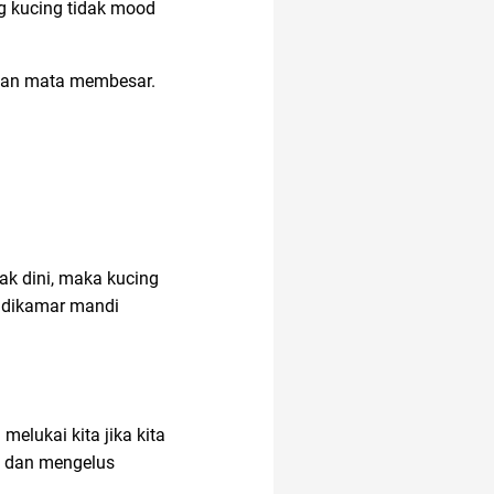
ng kucing tidak mood
alat musik
 dan mata membesar.
amazon prime
anak anak
ak dini, maka kucing
air fryer
r dikamar mandi
amazon prime
indonesia
melukai kita jika kita
g dan mengelus
21 april