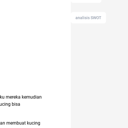
analisis SWOT
altcoin
ancol
alat masak
anak tk
acara
gku mereka kemudian
adapundi
alam
ucing bisa
alami
11.11
akan membuat kucing