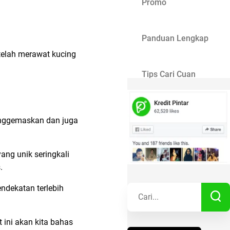
Promo
Panduan Lengkap
telah merawat kucing
Tips Cari Cuan
Gaya Hidup
enggemaskan dan juga
Kisah Sukses
ang unik seringkali
.
Lainnya
ndekatan terlebih
t ini akan kita bahas