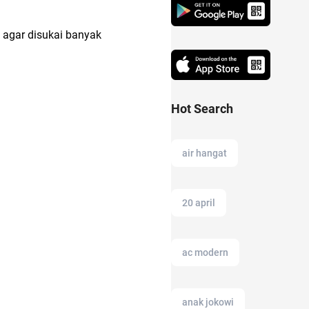
 agar disukai banyak
Hot Search
air hangat
20 april
ac modern
anak jokowi