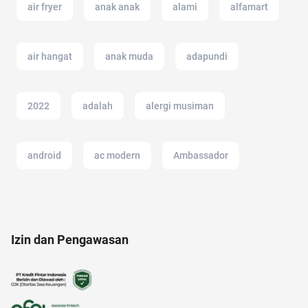
air fryer
anak anak
alami
alfamart
air hangat
anak muda
adapundi
2022
adalah
alergi musiman
android
ac modern
Ambassador
aloe vera
air
alat musik
Izin dan Pengawasan
amazon prime indonesia
afiliasi
ancol
anak tk