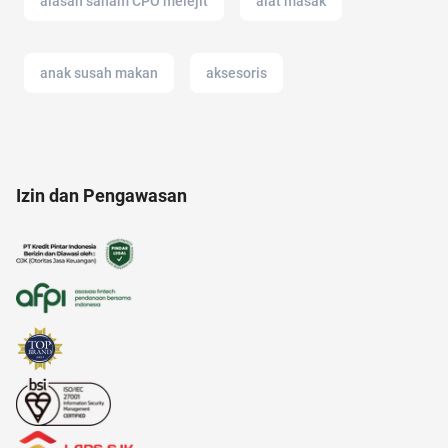
alasan saham CPO melejit
alat masak
anak susah makan
aksesoris
alat cek gula darah
alfamart
air fryer
Izin dan Pengawasan
air hangat
akulaku
alat musik
anak jokowi
acara
17 agustus