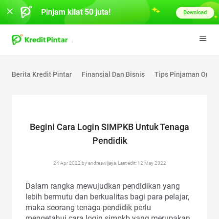
Pinjam kilat 50 juta!
Download
Berita Kredit Pintar
Finansial Dan Bisnis
Tips Pinjaman Onlin
Begini Cara Login SIMPKB Untuk Tenaga
Pendidik
24 Apr 2022 by andreawijaya, Last edit: 12 May 2022
Dalam rangka mewujudkan pendidikan yang
lebih bermutu dan berkualitas bagi para pelajar,
maka seorang tenaga pendidik perlu
mengetahui cara login simpkb yang merupakan