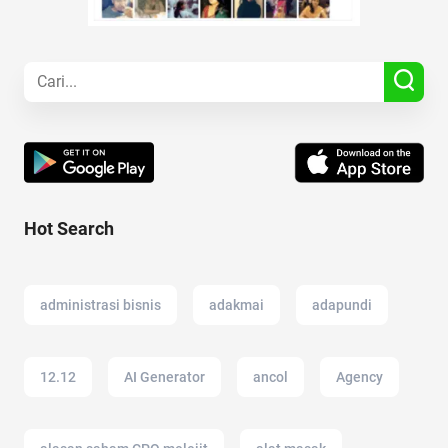
Hot Search
administrasi bisnis
adakmai
adapundi
12.12
AI Generator
ancol
Agency