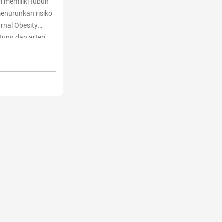
 memiliki tubuh
 menurunkan risiko
urnal Obesity
tung dan arteri
Institutes of
si Peninggi