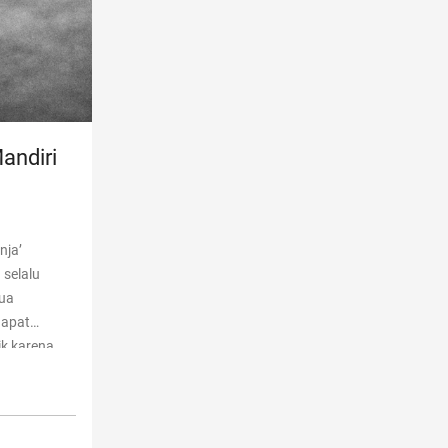
andiri
nja’
 selalu
mua
dapat
ik karena
buh seperti
Mendidik