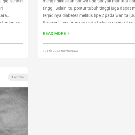
 gigi sendiri
mengindikasikan bahwa ada banyak manfaat dari
ri
tinggi. Selain itu, postur tubuh tinggi juga dapat
cara
terjadinya diabetes melitus tipe 2 pada wanita (J
pertumbuhan
Reviews), menurunkan risiko terkena penyakit jan
Continue
koroner (US National Library of Medicine National 
READ MORE
i Rumah”
Health), mengurang
Continue reading
“Rekomenda
Badan Terbaik di Dunia”
12 Feb 2022 andreawijaya
Lainnya