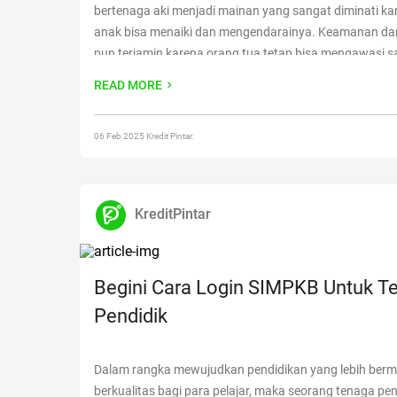
bertenaga aki menjadi mainan yang sangat diminati ka
anak bisa menaiki dan mengendarainya. Keamanan dar
pun terjamin karena orang tua tetap bisa mengawasi s
dengan remote kendali yang terhubung melalui bluetoo
READ MORE
yang cukup terjangkau
Continue reading
“Rekomendasi 
Mainan Bertenaga Aki untuk Anak-Anak”
06 Feb 2025 Kredit Pintar.
KreditPintar
Begini Cara Login SIMPKB Untuk T
Pendidik
Dalam rangka mewujudkan pendidikan yang lebih berm
berkualitas bagi para pelajar, maka seorang tenaga pen