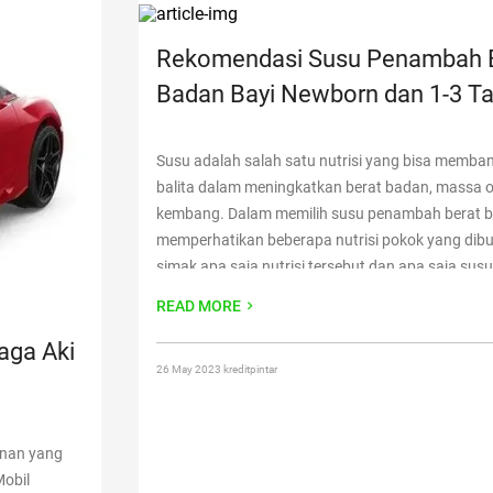
Rekomendasi Susu Penambah 
Badan Bayi Newborn dan 1-3 T
Susu adalah salah satu nutrisi yang bisa memba
balita dalam meningkatkan berat badan, massa 
kembang. Dalam memilih susu penambah berat b
memperhatikan beberapa nutrisi pokok yang dib
simak apa saja nutrisi tersebut dan apa saja sus
bisa diberikan kepada sang bayi! Nutrisi Penamb
READ MORE
Badan
Continue reading
“Rekomendasi Susu Pen
Badan Bayi Newborn dan 1-3 Tahun”
aga Aki
26 May 2023 kreditpintar
inan yang
Mobil