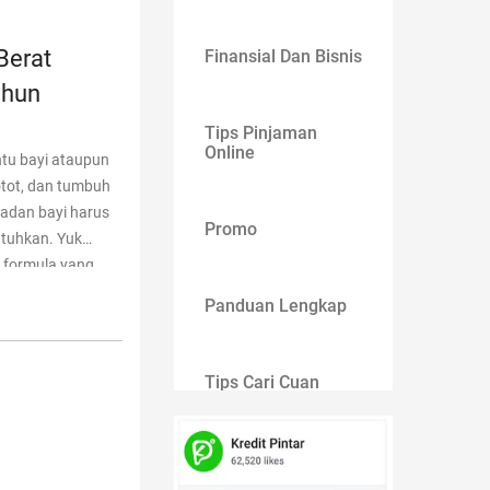
Berat
Finansial Dan Bisnis
ahun
Tips Pinjaman
Online
ntu bayi ataupun
otot, dan tumbuh
adan bayi harus
Promo
utuhkan. Yuk
u formula yang
ah Berat
Panduan Lengkap
ambah Berat
Tips Cari Cuan
Gaya Hidup