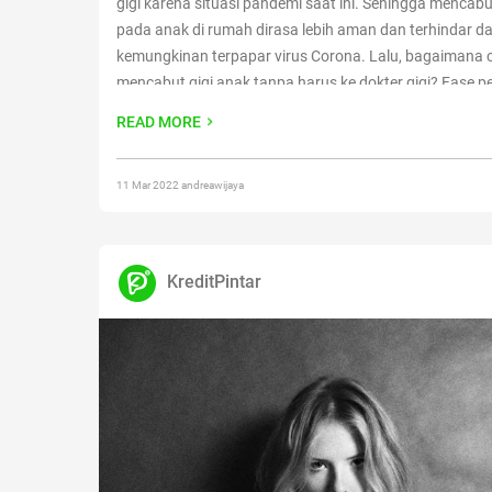
gigi karena situasi pandemi saat ini. Sehingga mencabut
pada anak di rumah dirasa lebih aman dan terhindar da
kemungkinan terpapar virus Corona. Lalu, bagaimana 
mencabut gigi anak tanpa harus ke dokter gigi? Fase 
gigi anak umumnya dimulai sejak usia 6 bulan. Ditandai
READ MORE
reading
“Perlu Tahu! Begini Cara Mencabut Gigi Anak d
11 Mar 2022 andreawijaya
KreditPintar