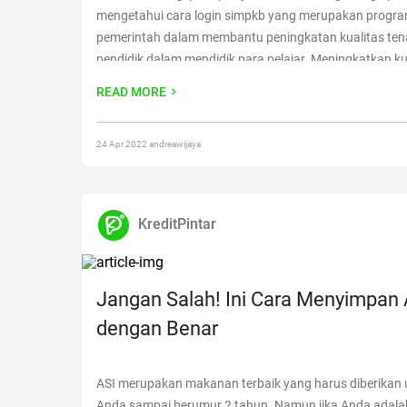
mengetahui cara login simpkb yang merupakan progr
pemerintah dalam membantu peningkatan kualitas te
pendidik dalam mendidik para pelajar. Meningkatkan ku
kompetensi mengajar dari seorang tenaga pendidik m
READ MORE
kewajiban negara untuk mewujudkan cita-cita dalam
mencerdaskan kehidupan bangsa. Untuk
Continue rea
Cara Login SIMPKB Untuk Tenaga Pendidik”
24 Apr 2022 andreawijaya
KreditPintar
Jangan Salah! Ini Cara Menyimpan 
dengan Benar
ASI merupakan makanan terbaik yang harus diberikan 
Anda sampai berumur 2 tahun. Namun jika Anda adala