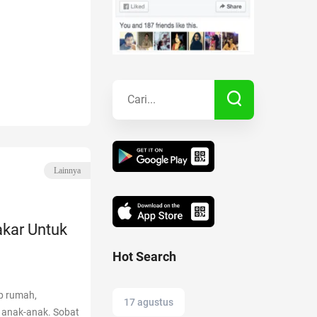
Kisah Sukses
Lainnya
Lainnya
kar Untuk
Hot Search
ap rumah,
17 agustus
a anak-anak. Sobat