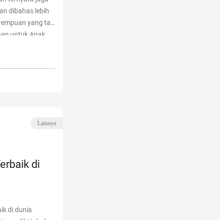
kan dibahas lebih
erempuan yang tak
inan untuk Anak
semakin
k Perempuan yang
Lainnya
rbaik di
k di dunia