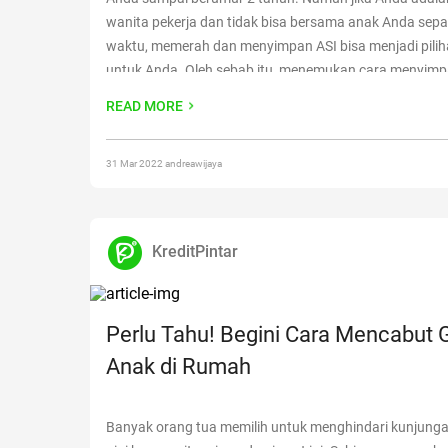
wanita pekerja dan tidak bisa bersama anak Anda sep
waktu, memerah dan menyimpan ASI bisa menjadi pilih
untuk Anda. Oleh sebab itu, menemukan cara menyimp
dengan benar merupakan hal penting yang harus Anda
READ MORE
tahu,
Continue reading
“Jangan Salah! Ini Cara Menyim
dengan Benar”
31 Mar 2022 andreawijaya
KreditPintar
Perlu Tahu! Begini Cara Mencabut G
Anak di Rumah
Banyak orang tua memilih untuk menghindari kunjunga