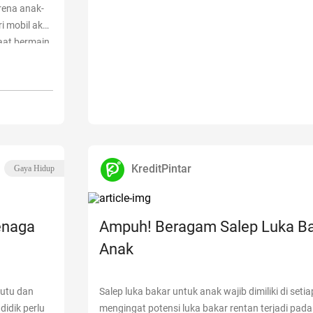
rena anak-
i mobil aku
aat bermain
th. Harga
Mobil
KreditPintar
Gaya Hidup
enaga
Ampuh! Beragam Salep Luka Ba
Anak
utu dan
Salep luka bakar untuk anak wajib dimiliki di seti
didik perlu
mengingat potensi luka bakar rentan terjadi pad