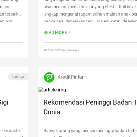
anjang
bisa menjadi media belajar yang efektif. Kali ini a
an terbaik
lengkap mengenai ragam pilihan mainan anak p
an ASI
hanya seru dimainkan tapi juga edukatif. Ide Ma
Perempuan Produk mainan saat ini sebenarnya 
READ MORE
pan ASI
beragam.
Continue reading
“Pilihan Mainan Ana
Seru dan Edukatif”
18 Mar 2022 andreawijaya
KreditPintar
Lainnya
igi
Rekomendasi Peninggi Badan Te
Dunia
n ke dokter
Banyak orang yang mencari peninggi badan terbai