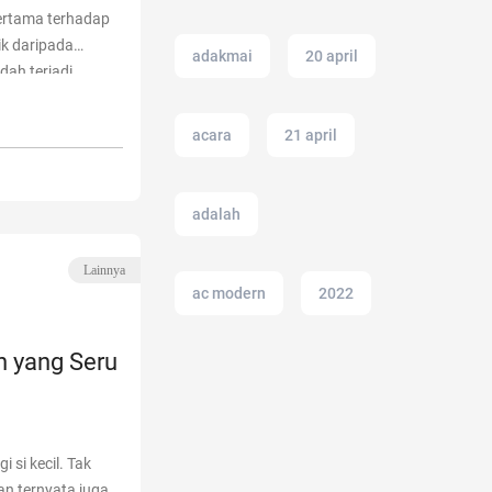
ertama terhadap
ik daripada
adakmai
20 april
ah terjadi,
hal tentang luka
ep Luka Bakar
acara
21 april
adalah
Lainnya
ac modern
2022
n yang Seru
12.12
11.11
 si kecil. Tak
n ternyata juga