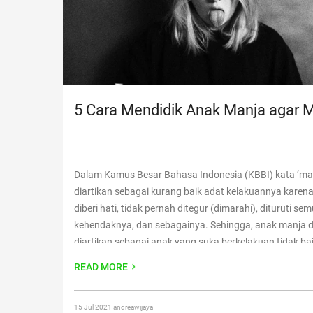
5 Cara Mendidik Anak Manja agar M
Dalam Kamus Besar Bahasa Indonesia (KBBI) kata ‘ma
diartikan sebagai kurang baik adat kelakuannya karena
diberi hati, tidak pernah ditegur (dimarahi), dituruti se
kehendaknya, dan sebagainya. Sehingga, anak manja 
diartikan sebagai anak yang suka berkelakuan tidak ba
terlalu disayang oleh orang tuanya. Ketika si kecil tum
READ MORE
itu, tentunya orang tua mulai
Continue reading
“5 Cara 
Anak Manja agar Mandiri”
15 Jul 2021 andreawijaya