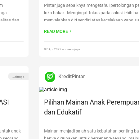
am
Pintar juga sebaiknya mengetahui pertolongan p
naga
luka bakar. Mengingat fokus pada solusi lebih ba
alitas dan
menyalahkan diri sendiri atas kecelakaan yang sud
erupakan
berikut ini Kredit Pintar akan mengulas beberapa 
READ MORE
bakar dan
Continue reading
“Ampuh! Beragam Sal
ding
“Begini
Untuk Anak”
07 Apr 2022 andreawijaya
KreditPintar
Lainnya
ASI
Pilihan Mainan Anak Perempua
dan Edukatif
untuk anak
Mainan menjadi salah satu kebutuhan penting bagi
h seorang
hanya digunakan untuk bersenang-senang, maina