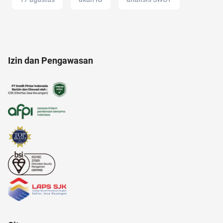
21 april
akuntansi
amazon
11.11
Izin dan Pengawasan
alfamart
anak muda
adakmai
alam
12.12