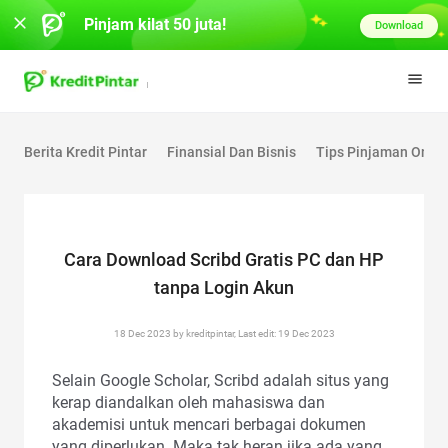
Pinjam kilat 50 juta!
Download
Berita Kredit Pintar
Finansial Dan Bisnis
Tips Pinjaman Onlin
Cara Download Scribd Gratis PC dan HP
tanpa Login Akun
18 Dec 2023 by kreditpintar, Last edit: 19 Dec 2023
Selain Google Scholar, Scribd adalah situs yang
kerap diandalkan oleh mahasiswa dan
akademisi untuk mencari berbagai dokumen
yang diperlukan. Maka tak heran jika ada yang