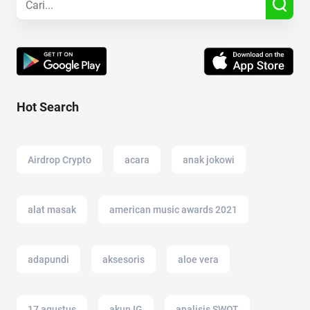
Hot Search
Airdrop Crypto
acara
anak jokowi
alat masak
american music awards 2021
adapundi
aksesoris
aloe vera
17 agustus
akun IG
analisis SWOT