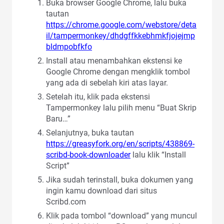
Buka browser Google Chrome, lalu buka
tautan
https://chrome.google.com/webstore/deta
il/tampermonkey/dhdgffkkebhmkfjojejmp
bldmpobfkfo
Install atau menambahkan ekstensi ke
Google Chrome dengan mengklik tombol
yang ada di sebelah kiri atas layar.
Setelah itu, klik pada ekstensi
Tampermonkey lalu pilih menu “Buat Skrip
Baru…”
Selanjutnya, buka tautan
https://greasyfork.org/en/scripts/438869-
scribd-book-downloader
lalu klik “Install
Script”
Jika sudah terinstall, buka dokumen yang
ingin kamu download dari situs
Scribd.com
Klik pada tombol “download” yang muncul