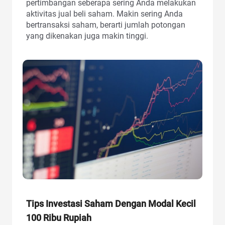
pertimbangan seberapa sering Anda melakukan
aktivitas jual beli saham. Makin sering Anda
bertransaksi saham, berarti jumlah potongan
yang dikenakan juga makin tinggi.
Tips Investasi Saham Dengan Modal Kecil
100 Ribu Rupiah