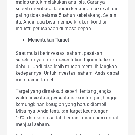
malas untuk melakukan analisis. Caranya
seperti membaca laporan keuangan perusahaan
paling tidak selama 5 tahun kebelakang. Selain
itu, Anda juga bisa memperkirakan kondisi
industri perusahaan di masa depan.
Menentukan Target
Saat mulai berinvestasi saham, pastikan
sebelumnya untuk menentukan tujuan terlebih
dahulu. Jadi bisa lebih mudah memilih langkah
kedepannya. Untuk investasi saham, Anda dapat
memasang target.
Target yang dimaksud seperti tentang jangka
waktu investasi, persentase keuntungan, hingga
kemungkinan kerugian yang harus diambil.
Misalnya, Anda tentukan target keuntungan
10% dan kalau sudah berhasil diraih baru dapat
menjual saham.