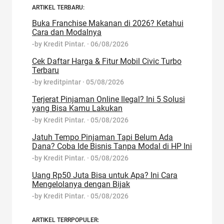
ARTIKEL TERBARU:
Buka Franchise Makanan di 2026? Ketahui
Cara dan Modalnya
-by
Kredit Pintar.
·
06/08/2026
Cek Daftar Harga & Fitur Mobil Civic Turbo
Terbaru
-by
kreditpintar
·
05/08/2026
Terjerat Pinjaman Online Ilegal? Ini 5 Solusi
yang Bisa Kamu Lakukan
-by
Kredit Pintar.
·
05/08/2026
Jatuh Tempo Pinjaman Tapi Belum Ada
Dana? Coba Ide Bisnis Tanpa Modal di HP Ini
-by
Kredit Pintar.
·
05/08/2026
Uang Rp50 Juta Bisa untuk Apa? Ini Cara
Mengelolanya dengan Bijak
-by
Kredit Pintar.
·
05/08/2026
ARTIKEL TERRPOPULER: