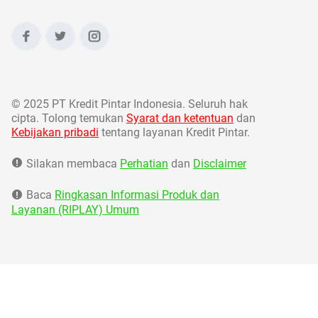
©
2025 PT Kredit Pintar Indonesia. Seluruh hak
cipta. Tolong temukan
Syarat dan ketentuan
dan
Kebijakan pribadi
tentang layanan Kredit Pintar.
Silakan membaca
Perhatian
dan
Disclaimer
Baca
Ringkasan Informasi Produk dan
Layanan (RIPLAY) Umum