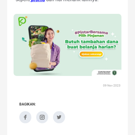
09 Nov 2023
BAGIKAN: