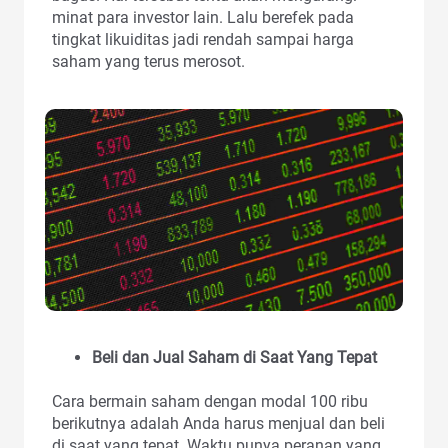
minat para investor lain. Lalu berefek pada
tingkat likuiditas jadi rendah sampai harga
saham yang terus merosot.
Beli dan Jual Saham di Saat Yang Tepat
Cara bermain saham dengan modal 100 ribu
berikutnya adalah Anda harus menjual dan beli
di saat yang tepat. Waktu punya peranan yang