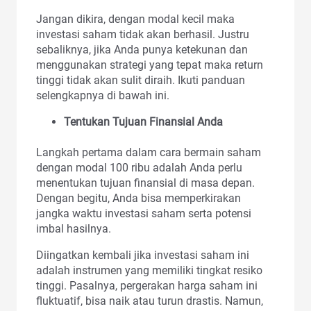
Jangan dikira, dengan modal kecil maka
investasi saham tidak akan berhasil. Justru
sebaliknya, jika Anda punya ketekunan dan
menggunakan strategi yang tepat maka return
tinggi tidak akan sulit diraih. Ikuti panduan
selengkapnya di bawah ini.
Tentukan Tujuan Finansial Anda
Langkah pertama dalam cara bermain saham
dengan modal 100 ribu adalah Anda perlu
menentukan tujuan finansial di masa depan.
Dengan begitu, Anda bisa memperkirakan
jangka waktu investasi saham serta potensi
imbal hasilnya.
Diingatkan kembali jika investasi saham ini
adalah instrumen yang memiliki tingkat resiko
tinggi. Pasalnya, pergerakan harga saham ini
fluktuatif, bisa naik atau turun drastis. Namun,