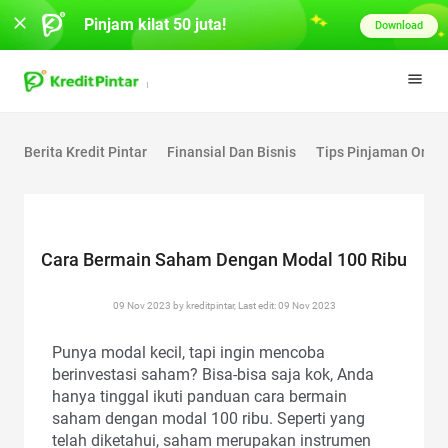
Pinjam kilat 50 juta!
Download
Berita Kredit Pintar
Finansial Dan Bisnis
Tips Pinjaman Onlin
Cara Bermain Saham Dengan Modal 100 Ribu
09 Nov 2023 by kreditpintar, Last edit: 09 Nov 2023
Punya modal kecil, tapi ingin mencoba
berinvestasi saham? Bisa-bisa saja kok, Anda
hanya tinggal ikuti panduan cara bermain
saham dengan modal 100 ribu. Seperti yang
telah diketahui, saham merupakan instrumen