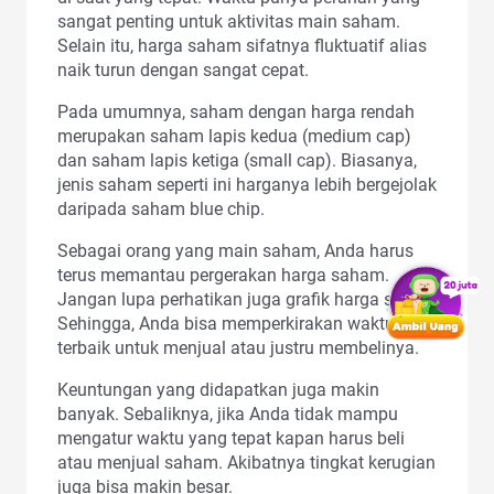
sangat penting untuk aktivitas main saham.
Selain itu, harga saham sifatnya fluktuatif alias
naik turun dengan sangat cepat.
Pada umumnya, saham dengan harga rendah
merupakan saham lapis kedua (medium cap)
dan saham lapis ketiga (small cap). Biasanya,
jenis saham seperti ini harganya lebih bergejolak
daripada saham blue chip.
Sebagai orang yang main saham, Anda harus
terus memantau pergerakan harga saham.
Jangan lupa perhatikan juga grafik harga sama.
Sehingga, Anda bisa memperkirakan waktu
terbaik untuk menjual atau justru membelinya.
Keuntungan yang didapatkan juga makin
banyak. Sebaliknya, jika Anda tidak mampu
mengatur waktu yang tepat kapan harus beli
atau menjual saham. Akibatnya tingkat kerugian
juga bisa makin besar.