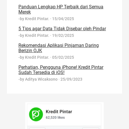
Panduan Lengkap HP Terbaik dari Semua
Merek
-by
Kredit Pintar.
·
15/04/2025
5 Tips agar Data Tidak Disebar oleh Pindar
-by
Kredit Pintar.
·
19/02/2025
Rekomendasi Aplikasi Pinjaman Daring
Berizin OJK
-by
Kredit Pintar.
·
05/02/2025
Perhatian, Pengguna iPhone! Kredit Pintar
Sudah Tersedia di iOS!
-by
Aditya Wicaksono
·
25/09/2023