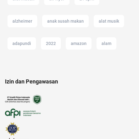
alzheimer
anak susah makan
alat musik
adapundi
2022
amazon
alam
17 agustus
Agency
Izin dan Pengawasan
alasan saham CPO melejit
afiliasi
amazon prime indonesia
aloe vera
aksesoris