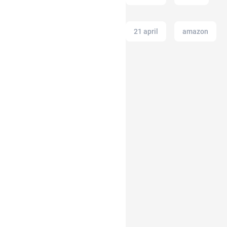
21 april
amazon
Agency
air fryer
anak susah makan
amazon prime
indonesia
alat musik
akun google