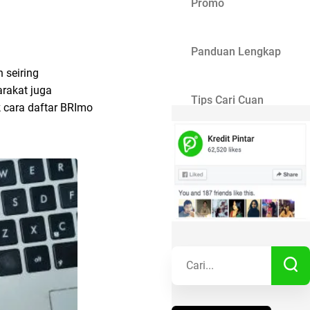
Promo
Panduan Lengkap
 seiring
arakat juga
Tips Cari Cuan
 cara daftar BRImo
Gaya Hidup
Kisah Sukses
Lainnya