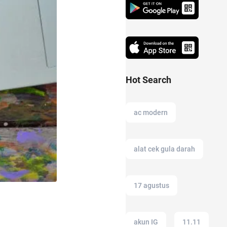
Hot Search
ac modern
alat cek gula darah
17 agustus
akun IG
11.11