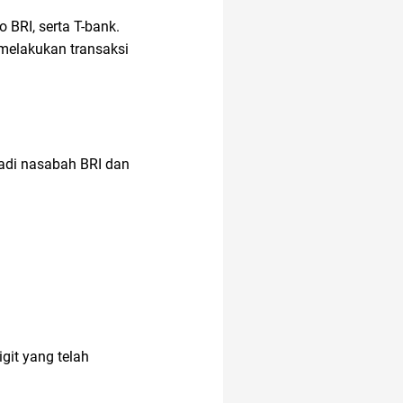
 BRI, serta T-bank.
 melakukan transaksi
altcoin
akuntansi
jadi nasabah BRI dan
alamat di tokopedia
alami
aloe vera
alzheimer
it yang telah
aksesoris