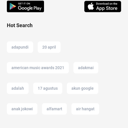
Hot Search
adapundi
20 april
american music awards 2021
adakmai
adalah
17 agustus
akun google
anak jokowi
alfamart
air hangat