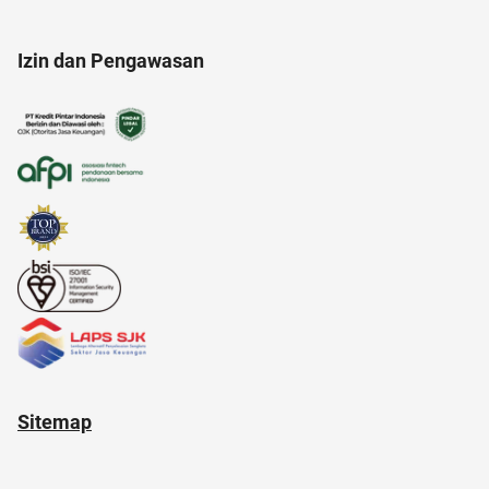
amazon prime indonesia
alzheimer
ancol
Izin dan Pengawasan
ac modern
acara
aloe vera
alasan saham CPO melejit
anak tk
21 april
anak muda
Sitemap