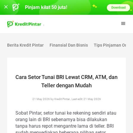
Pinjam kilat 50 juta!
Download
Berita Kredit Pintar
Finansial Dan Bisnis
Tips Pinjaman Onlin
Cara Setor Tunai BRI Lewat CRM, ATM, dan
Teller dengan Mudah
21 May 2026 by Kredit Pintar., Last edit: 21 May 2026
Sobat Pintar, setor tunai ke rekening sendiri atau
orang lain di BRI sebenarnya bisa dilakukan
tanpa harus repot mengantre lama di teller. BRI
sudah menyediakan beberapa pilihan setor