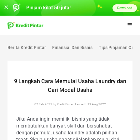
Pinjam kilat 50 juta!
Download
Berita Kredit Pintar
Finansial Dan Bisnis
Tips Pinjaman Onlin
9 Langkah Cara Memulai Usaha Laundry dan
Cari Modal Usaha
07 Feb 2021 by Kredit Pintar., Last edit: 19 Aug 2022
Jika Anda ingin memiliki bisnis yang tidak
membutuhkan banyak skill dan bersahabat
dengan pemula, usaha laundry adalah pilihan
tepat. Skala usaha dapat dijalankan mulai dari