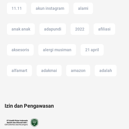
11.11
akun instagram
alami
anak anak
adapundi
2022
afiliasi
aksesoris
alergi musiman
21 april
alfamart
adakmai
amazon
adalah
anak jokowi
altcoin
akun google
Izin dan Pengawasan
17 agustus
12.12
alat cek gula darah