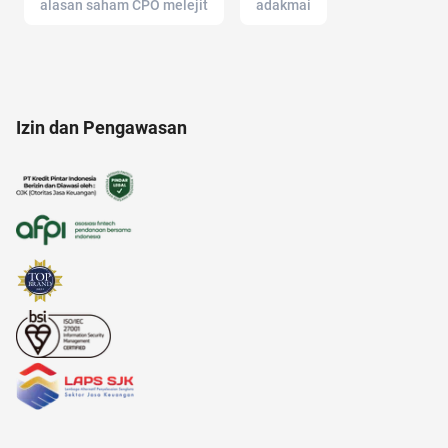
alasan saham CPO melejit
adakmai
analisis SWOT
alfamart
2022
Izin dan Pengawasan
android
11.11
17 agustus
air
altcoin