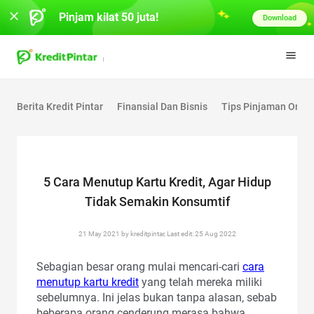
Pinjam kilat 50 juta!
Download
Berita Kredit Pintar
Finansial Dan Bisnis
Tips Pinjaman Onlin
5 Cara Menutup Kartu Kredit, Agar Hidup
Tidak Semakin Konsumtif
21 May 2021 by kreditpintar, Last edit: 25 Aug 2022
Sebagian besar orang mulai mencari-cari
cara
menutup kartu kredit
yang telah mereka miliki
sebelumnya. Ini jelas bukan tanpa alasan, sebab
beberapa orang cenderung merasa bahwa