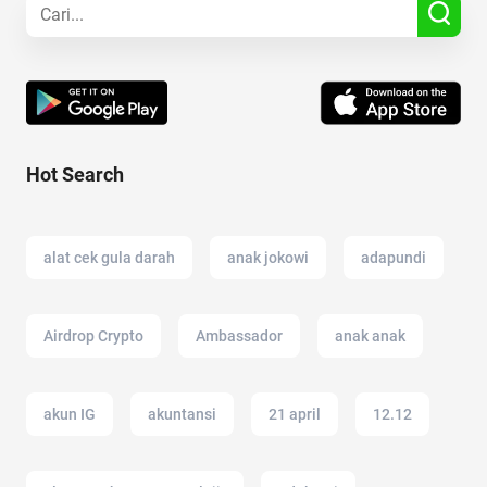
Hot Search
alat cek gula darah
anak jokowi
adapundi
Airdrop Crypto
Ambassador
anak anak
akun IG
akuntansi
21 april
12.12