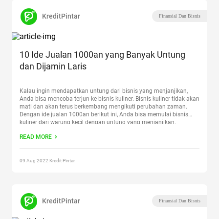
KreditPintar
Finansial Dan Bisnis
10 Ide Jualan 1000an yang Banyak Untung
dan Dijamin Laris
Kalau ingin mendapatkan untung dari bisnis yang menjanjikan,
Anda bisa mencoba terjun ke bisnis kuliner. Bisnis kuliner tidak akan
mati dan akan terus berkembang mengikuti perubahan zaman.
Dengan ide jualan 1000an berikut ini, Anda bisa memulai bisnis
kuliner dari warung kecil dengan untung yang menjanjikan.
Mungkin Anda sedang kebingungan dalam memikirkan bisnis
READ MORE
kuliner apa yang
Continue reading
“10 Ide Jualan 1000an yang
Banyak Untung dan Dijamin Laris”
09 Aug 2022 Kredit Pintar.
KreditPintar
Finansial Dan Bisnis