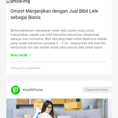
Omzet Menjanjikan dengan Jual Bibit Lele
sebagai Bisnis
Bisnis perikanan merupakan salah satu usaha yang cukup
menjanjikan, seperti jual bibit lele untuk kebutuhan dibesarkan
sebagai ikan konsumsi. Bibit lele yang ideal untuk dipelihara adalah
yang sudah berukuran panjang 3 – 5 cm. Daging ikan lele memiliki
kandungan gizi dan protein tinggi yang sangat baik untuk tubuh.
Selain bergizi dan mudah didapat, lele juga
Continue reading
“Omzet
READ MORE
Menjanjikan dengan Jual Bibit Lele sebagai Bisnis”
09 Aug 2022 Kredit Pintar.
KreditPintar
Finansial Dan Bisnis