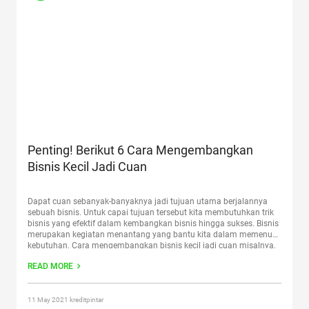
Penting! Berikut 6 Cara Mengembangkan
Bisnis Kecil Jadi Cuan
Dapat cuan sebanyak-banyaknya jadi tujuan utama berjalannya
sebuah bisnis. Untuk capai tujuan tersebut kita membutuhkan trik
bisnis yang efektif dalam kembangkan bisnis hingga sukses. Bisnis
merupakan kegiatan menantang yang bantu kita dalam memenuhi
kebutuhan. Cara mengembangkan bisnis kecil jadi cuan misalnya,
buat skala berbisnis yang berbeda, diikuti keragaman bidang dan
READ MORE
bentuk dari bisnis itu sendiri
Continue reading
“Penting! Berikut 6
Cara Mengembangkan Bisnis Kecil Jadi Cuan”
11 May 2021 kreditpintar