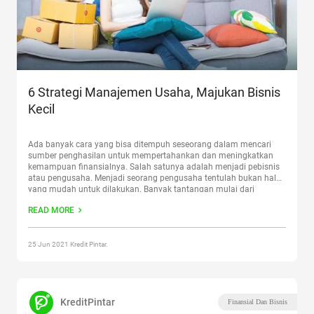
6 Strategi Manajemen Usaha, Majukan Bisnis
Kecil
Ada banyak cara yang bisa ditempuh seseorang dalam mencari
sumber penghasilan untuk mempertahankan dan meningkatkan
kemampuan finansialnya. Salah satunya adalah menjadi pebisnis
atau pengusaha. Menjadi seorang pengusaha tentulah bukan hal
yang mudah untuk dilakukan. Banyak tantangan mulai dari
tantangan kecil hingga besar yang siap menjumpai setiap langkah
READ MORE
pengusaha. Supaya bisnis yang tengah dirintis tidak
kandas
Continue reading
“6 Strategi Manajemen Usaha, Majukan
Bisnis Kecil”
25 Jun 2021 Kredit Pintar.
KreditPintar
Finansial Dan Bisnis