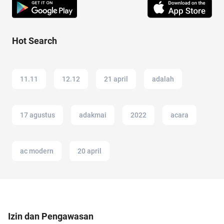
Hot Search
11.11
12.12
21 april
adalah
17 agustus
adakmai
2022
acara
ac modern
20 april
Izin dan Pengawasan