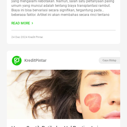
yang mengalami kebotakan. Namun, salah satu pertanyaan paling
umum yang muncul adalah tentang biaya transplantasi rambut.
Biaya ini bisa bervariasi secara signifikan, tergantung pada
beberapa faktor. Artikel ini akan membahas secara rinci tentang
biaya transplantasi rambut dan berbagai aspek yang
READ MORE
mempengaruhinya. Berapa Biaya Transplantasi Rambut?
Memahami biaya
Continue reading
“Biaya Transplantasi Rambut:
Pahami Sebelum Ambil Tindakan!”
24 Dec 2024 Kredit Pintar.
KreditPintar
Gaya Hidup