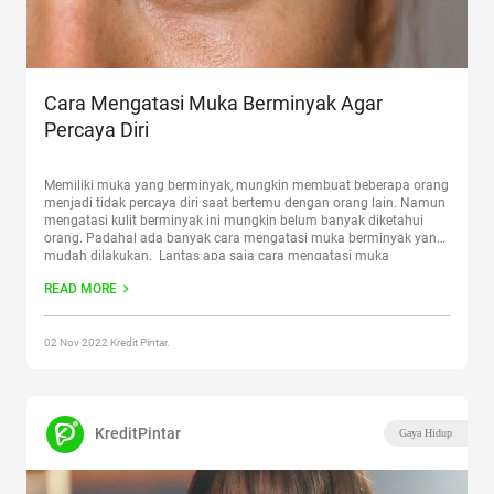
Cara Mengatasi Muka Berminyak Agar
Percaya Diri
Memiliki muka yang berminyak, mungkin membuat beberapa orang
menjadi tidak percaya diri saat bertemu dengan orang lain. Namun
mengatasi kulit berminyak ini mungkin belum banyak diketahui
orang. Padahal ada banyak cara mengatasi muka berminyak yang
mudah dilakukan. Lantas apa saja cara mengatasi muka
berminyak tersebut? Mari simak terus penjelasan di bawah ini untuk
READ MORE
mengetahui cara
Continue reading
“Cara Mengatasi Muka
Berminyak Agar Percaya Diri”
02 Nov 2022 Kredit Pintar.
KreditPintar
Gaya Hidup