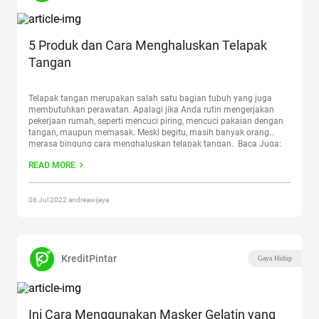
5 Produk dan Cara Menghaluskan Telapak
Tangan
Telapak tangan merupakan salah satu bagian tubuh yang juga
membutuhkan perawatan. Apalagi jika Anda rutin mengerjakan
pekerjaan rumah, seperti mencuci piring, mencuci pakaian dengan
tangan, maupun memasak. Meski begitu, masih banyak orang
merasa bingung cara menghaluskan telapak tangan. Baca Juga:
Rekomendasi Moisturizer Terbaik Melembabkan Kulit Memiliki
READ MORE
telapak tangan yang kasar tentunya dapat mengganggu bagi
sebagian
Continue reading
“5 Produk dan Cara Menghaluskan
Telapak Tangan”
06 Jul 2022 andreawijaya
KreditPintar
Gaya Hidup
Ini Cara Menggunakan Masker Gelatin yang