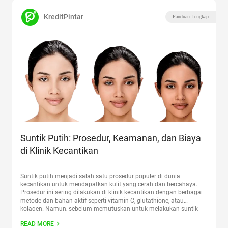
KreditPintar
Panduan Lengkap
Suntik Putih: Prosedur, Keamanan, dan Biaya
di Klinik Kecantikan
Suntik putih menjadi salah satu prosedur populer di dunia
kecantikan untuk mendapatkan kulit yang cerah dan bercahaya.
Prosedur ini sering dilakukan di klinik kecantikan dengan berbagai
metode dan bahan aktif seperti vitamin C, glutathione, atau
kolagen. Namun, sebelum memutuskan untuk melakukan suntik
putih, penting untuk memahami biaya, prosedur, dan keamanan
READ MORE
dari perawatan ini. Apa Itu
Continue reading
“Suntik Putih: Prosedur,