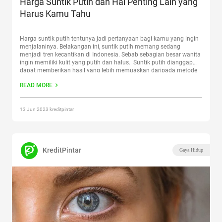
Harga Suntik Putih dan Hal Penting Lain yang
Harus Kamu Tahu
Harga suntik putih tentunya jadi pertanyaan bagi kamu yang ingin
menjalaninya. Belakangan ini, suntik putih memang sedang
menjadi tren kecantikan di Indonesia. Sebab sebagian besar wanita
ingin memiliki kulit yang putih dan halus. Suntik putih dianggap
dapat memberikan hasil yang lebih memuaskan daripada metode
lainnya. Akan tetapi sebelum melakukannya, kamu harus
READ MORE
mengetahui beberapa hal penting
Continue reading
“Harga Suntik
Putih dan Hal Penting Lain yang Harus Kamu Tahu”
13 Jun 2023 kreditpintar
KreditPintar
Gaya Hidup