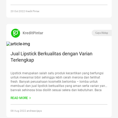
perempuan,
Continue reading
“Harga Scarlett Serum Beserta
Manfaatnya”
20 Oct 2022 Kredit Pintar.
KreditPintar
Gaya Hidup
Jual Lipstick Berkualitas dengan Varian
Terlengkap
Lipstick merupakan salah satu produk kecantikan yang berfungsi
untuk mewarnai bibir sehingga lebih cerah merona dan terlihat
fresh. Banyak perusahaan kosmetik berlomba – lomba untuk
membuat dan jual lipstick berkualitas yang aman serta varian yang
banyak sehingga bisa dipilih sesuai selera dan kebutuhan. Baca
Juga: Rekomendasi Moisturizer Terbaik Melembabkan Kulit Seolah
READ MORE
menjadi kebutuhan pokok bagi
Continue reading
“Jual Lipstick
Berkualitas dengan Varian Terlengkap”
08 Aug 2022 andreawijaya