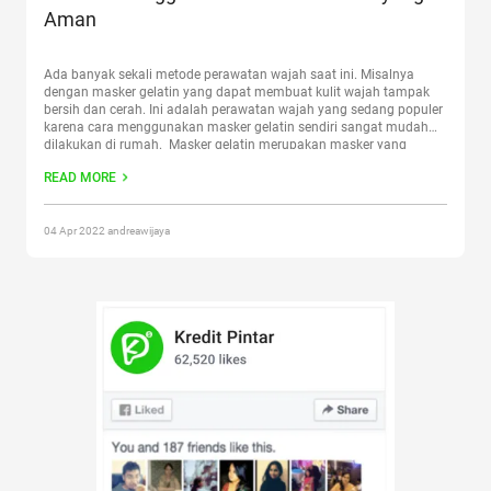
Aman
Ada banyak sekali metode perawatan wajah saat ini. Misalnya
dengan masker gelatin yang dapat membuat kulit wajah tampak
bersih dan cerah. Ini adalah perawatan wajah yang sedang populer
karena cara menggunakan masker gelatin sendiri sangat mudah
dilakukan di rumah. Masker gelatin merupakan masker yang
mempunyai manfaat untuk menyerap sel-sel kulit mati di wajah
READ MORE
serta membuat
Continue reading
“Ini Cara Menggunakan Masker
Gelatin yang Aman”
04 Apr 2022 andreawijaya