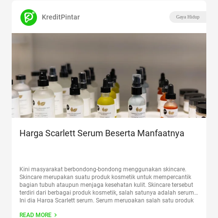
KreditPintar
Gaya Hidup
Harga Scarlett Serum Beserta Manfaatnya
Kini masyarakat berbondong-bondong menggunakan skincare.
Skincare merupakan suatu produk kosmetik untuk mempercantik
bagian tubuh ataupun menjaga kesehatan kulit. Skincare tersebut
terdiri dari berbagai produk kosmetik, salah satunya adalah serum.
Ini dia Harga Scarlett serum. Serum merupakan salah satu produk
kosmetik yang memiliki banyak manfaat bagi kesehatan dan
READ MORE
kecantikan. Serum juga tidak hanya diperuntukkan untuk