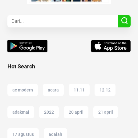
Hot Search
ac modern
acara
11.11
12.12
adakmai
2022
20 april
21 april
17 agustus
adalah