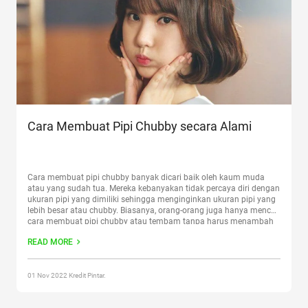
Cara Membuat Pipi Chubby secara Alami
Cara membuat pipi chubby banyak dicari baik oleh kaum muda
atau yang sudah tua. Mereka kebanyakan tidak percaya diri dengan
ukuran pipi yang dimiliki sehingga menginginkan ukuran pipi yang
lebih besar atau chubby. Biasanya, orang-orang juga hanya mencari
cara membuat pipi chubby atau tembam tanpa harus menambah
berat badan, bagaimana caranya? Baca Juga: Tidak Sulit,
Continue
READ MORE
reading
“Cara Membuat Pipi Chubby secara Alami”
01 Nov 2022 Kredit Pintar.