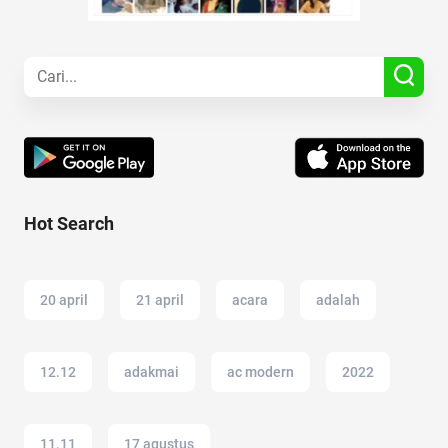
Hot Search
20 april
21 april
acara
adalah
12.12
adakmai
ac modern
2022
11.11
17 agustus