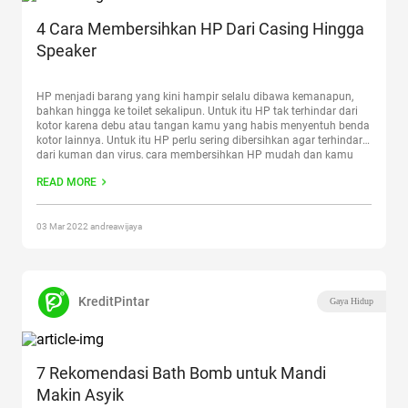
4 Cara Membersihkan HP Dari Casing Hingga
Speaker
HP menjadi barang yang kini hampir selalu dibawa kemanapun,
bahkan hingga ke toilet sekalipun. Untuk itu HP tak terhindar dari
kotor karena debu atau tangan kamu yang habis menyentuh benda
kotor lainnya. Untuk itu HP perlu sering dibersihkan agar terhindar
dari kuman dan virus, cara membersihkan HP mudah dan kamu
bisa melakukannya sendiri. Baca juga:
Continue reading
“4 Cara
READ MORE
Membersihkan HP Dari Casing Hingga Speaker”
03 Mar 2022 andreawijaya
KreditPintar
Gaya Hidup
7 Rekomendasi Bath Bomb untuk Mandi
Makin Asyik