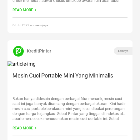
untuk membuat jadwal khusus untuk perawatan diri agar tubuh
tetap sehat, terawat, dan tentunya terhindar dari daki. Ini
READ MORE
dia
Continue reading
“Cara Menghilangkan Daki yang Ampuh dan
Cepat”
06 Jul 2022 andreawijaya
KreditPintar
Lainnya
Mesin Cuci Portable Mini Yang Minimalis
Bukan hanya didesain dengan berbagai fitur menarik, mesin cuci
saat ini juga banyak dirancang dengan berbagai ukuran. Kini hadir
mesin cuci portable berukuran mini yang ideal dipakai perorangan
dengan harga terjangkau. Sobat Pintar yang tinggal di indekos atau
apartemen, cocok menggunakan mesin cuci portable ini. Sobat
Pintar bimbang untuk memilih produk yang mana? Sejatinya,
READ MORE
berbagai
Continue reading
“Mesin Cuci Portable Mini Yang
Minimalis”