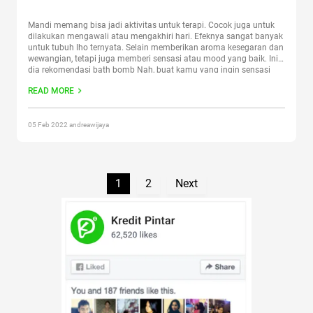
Mandi memang bisa jadi aktivitas untuk terapi. Cocok juga untuk
dilakukan mengawali atau mengakhiri hari. Efeknya sangat banyak
untuk tubuh lho ternyata. Selain memberikan aroma kesegaran dan
wewangian, tetapi juga memberi sensasi atau mood yang baik. Ini
dia rekomendasi bath bomb Nah, buat kamu yang ingin sensasi
lebih berbeda dan lebih asyik tentunya, kamu bisa
Continue reading
READ MORE
“7 Rekomendasi Bath Bomb untuk Mandi Makin Asyik”
05 Feb 2022 andreawijaya
1
2
Next