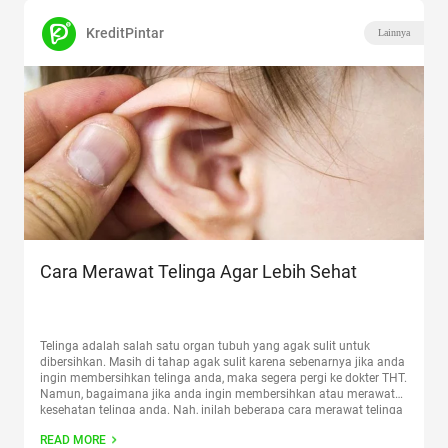
KreditPintar
Lainnya
Cara Merawat Telinga Agar Lebih Sehat
Telinga adalah salah satu organ tubuh yang agak sulit untuk
dibersihkan. Masih di tahap agak sulit karena sebenarnya jika anda
ingin membersihkan telinga anda, maka segera pergi ke dokter THT.
Namun, bagaimana jika anda ingin membersihkan atau merawat
kesehatan telinga anda. Nah, inilah beberapa cara merawat telinga
yang bisa anda ketahui. Adapun untuk bisa merawat
Continue
READ MORE
reading
“Cara Merawat Telinga Agar Lebih Sehat”