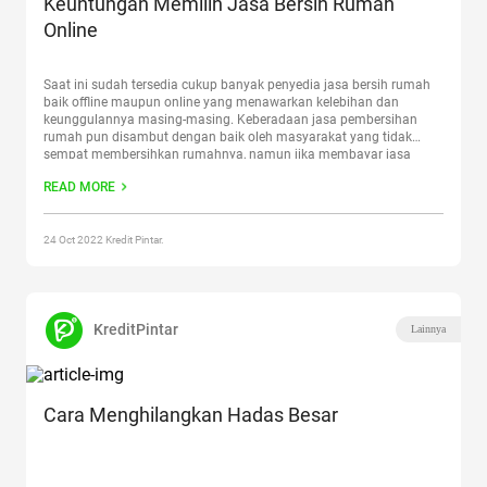
Keuntungan Memilih Jasa Bersih Rumah
Online
Saat ini sudah tersedia cukup banyak penyedia jasa bersih rumah
baik offline maupun online yang menawarkan kelebihan dan
keunggulannya masing-masing. Keberadaan jasa pembersihan
rumah pun disambut dengan baik oleh masyarakat yang tidak
sempat membersihkan rumahnya, namun jika membayar jasa
pembantu rumah tangga akan dirasa kurang efektif lantaran
READ MORE
kediamannya tidak terlalu kotor. Memang membersihkan rumah
akan
Continue reading
“Keuntungan Memilih Jasa Bersih Rumah
Online”
24 Oct 2022 Kredit Pintar.
KreditPintar
Lainnya
Cara Menghilangkan Hadas Besar