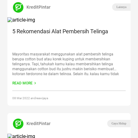
KreditPintar
Lainnya
5 Rekomendasi Alat Pembersih Telinga
Mayoritas masyarakat menggunakan alat pembersih telinga
berupa cotton bud atau korek kuping untuk membersihkan
telinganya. Tapi, tahukah kamu kalau membersihkan telinga
menggunakan cotton bud itu justru makin berisiko membuat
kotoran terdorong ke dalam telinga. Selain itu, kalau kamu tidak
hati-hati dalam menggunakan cotton bud, alih-alih telinga makin
READ MORE
bersih, bisa-bisa cotton bud tersebut melukai saluran
telinga
Continue reading
“5 Rekomendasi Alat Pembersih Telinga”
08 Mar 2022 andreawijaya
KreditPintar
Gaya Hidup