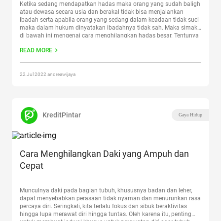
Ketika sedang mendapatkan hadas maka orang yang sudah baligh
atau dewasa secara usia dan berakal tidak bisa menjalankan
ibadah serta apabila orang yang sedang dalam keadaan tidak suci
maka dalam hukum dinyatakan ibadahnya tidak sah. Maka simak
di bawah ini mengenai cara menghilangkan hadas besar. Tentunya
ada cara yang bisa dilakukan untuk mensucikan diri atau
Continue
READ MORE
reading
“Cara Menghilangkan Hadas Besar”
22 Jul 2022 andreawijaya
KreditPintar
Gaya Hidup
Cara Menghilangkan Daki yang Ampuh dan
Cepat
Munculnya daki pada bagian tubuh, khususnya badan dan leher,
dapat menyebabkan perasaan tidak nyaman dan menurunkan rasa
percaya diri. Seringkali, kita terlalu fokus dan sibuk beraktivitas
hingga lupa merawat diri hingga tuntas. Oleh karena itu, penting