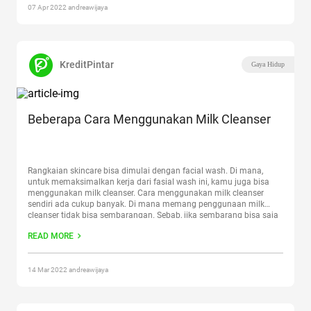
07 Apr 2022 andreawijaya
KreditPintar
Gaya Hidup
Beberapa Cara Menggunakan Milk Cleanser
Rangkaian skincare bisa dimulai dengan facial wash. Di mana,
untuk memaksimalkan kerja dari fasial wash ini, kamu juga bisa
menggunakan milk cleanser. Cara menggunakan milk cleanser
sendiri ada cukup banyak. Di mana memang penggunaan milk
cleanser tidak bisa sembarangan. Sebab, jika sembarang bisa saja
kulit wajah menjadi semakin tipis. Dengan begitu, kulit akan
READ MORE
cenderung lebih
Continue reading
“Beberapa Cara Menggunakan
Milk Cleanser”
14 Mar 2022 andreawijaya