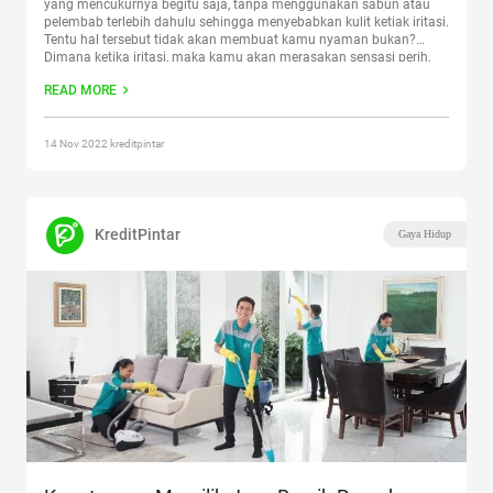
yang mencukurnya begitu saja, tanpa menggunakan sabun atau
pelembab terlebih dahulu sehingga menyebabkan kulit ketiak iritasi.
Tentu hal tersebut tidak akan membuat kamu nyaman bukan?
Dimana ketika iritasi, maka kamu akan merasakan sensasi perih,
sakit, dan lain sebagainya. Terutama bila ketiak terkena air,
READ MORE
hal
Continue reading
“Cara Mencukur Bulu Ketiak Dan Setelahnya”
14 Nov 2022 kreditpintar
KreditPintar
Gaya Hidup