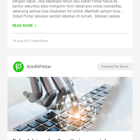
dengan cepat. Jika beberapa tahun lalu Sobat Pintar harus ke
kantor sekuritas atau mengirim form lewat pos untuk mendaftar,
sekarang semua bisa dilakukan ful online. Membeli saham bisa
Sobat Pintar lakukan sambil rebahan di rumah. Dengan segala
kemudahan ini, masih saja ada yang enggan membeli
READ MORE
saham
Continue reading
“Cara Beli Saham Online Untuk Pemula
Agar Tidak Rugi”
19 Aug 2021 Kredit Pintar.
KreditPintar
Finansial Dan Bisnis