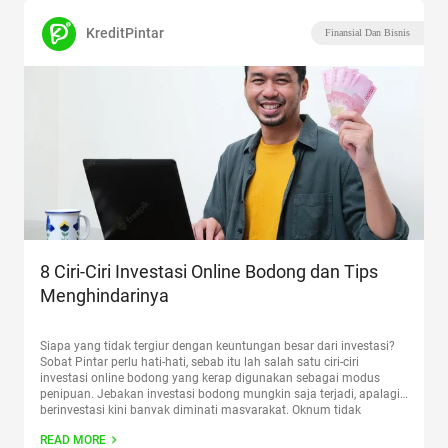
KreditPintar
Finansial Dan Bisnis
8 Ciri-Ciri Investasi Online Bodong dan Tips
Menghindarinya
Siapa yang tidak tergiur dengan keuntungan besar dari investasi?
Sobat Pintar perlu hati-hati, sebab itu lah salah satu ciri-ciri
investasi online bodong yang kerap digunakan sebagai modus
penipuan. Jebakan investasi bodong mungkin saja terjadi, apalagi
berinvestasi kini banyak diminati masyarakat. Oknum tidak
bertanggung jawab semakin banyak melakukan penipuan dengan
READ MORE
mengumpulkan dana secara ilegal. Baca juga:
Continue reading
“8