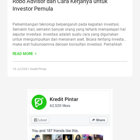
Robo Advisor dan Cara Kerjanya untuk
Investor Pemula
Perkembangan teknologi berpengaruh pada kegiatan investasi.
Semakin hari, semakin banyak orang yang tertarik mempelajari hal
seputar investasi. Investasi adalah suatu cara yang digunakan
untuk mengumpulkan dan menanam aset. Bicara tentang investasi,
maka erat hubungannya dengan konsultan investasi. Pernahkah
Sobat Pintar mendengar istilah ini? Investasi merupakan hal yang
READ MORE
perlu dipelajari dengan baik agar seseorang tidak
mengalami
Continue reading
“Robo Advisor dan Cara Kerjanya
untuk Investor Pemula”
16 Jul 2021 Kredit Pintar.