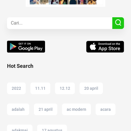
Hot Search
2022
11.11
12.12
20 april
adalah
21 april
ac modern
acara
adakmai
17 agustus