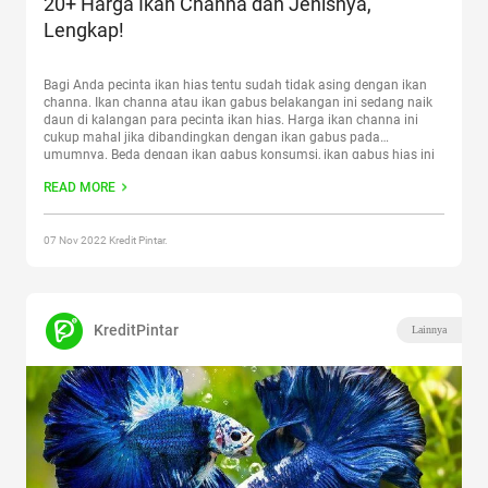
20+ Harga Ikan Channa dan Jenisnya,
Lengkap!
Bagi Anda pecinta ikan hias tentu sudah tidak asing dengan ikan
channa. Ikan channa atau ikan gabus belakangan ini sedang naik
daun di kalangan para pecinta ikan hias. Harga ikan channa ini
cukup mahal jika dibandingkan dengan ikan gabus pada
umumnya. Beda dengan ikan gabus konsumsi, ikan gabus hias ini
mempunyai corak tubuh yang mempesona.
Continue reading
“20+
READ MORE
Harga Ikan Channa dan Jenisnya, Lengkap!”
07 Nov 2022 Kredit Pintar.
KreditPintar
Lainnya