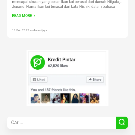
mencapai ukuran yang besar. Ikan koi berasal dari daerah Niigata,
Jepang. Nama ikan koi berasal dari kata Nishiki dalam bahasa
Jepang yang artinya sesuatu yang indah
Continue reading
“Ini Jenis
READ MORE
Ikan Koi Yang Perlu Kamu Tahu”
11 Feb 2022 andreawijaya