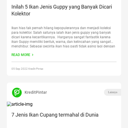
Inilah 5 Ikan Jenis Guppy yang Banyak Dicari
Kolektor
Ikan hias tak pernah hilang kepopulerannya dan menjadi koleksi
para kolektor. Salah satunya ialah ikan jenis guppy yang banyak
dicari karena kecantikannya. Harganya sangat fantastik karena
ikan Guppy memiliki bentuk, warna, dan kelincahan yang sangat
menghibur. Sebagai pecinta ikan hias pasti tidak asing lagi dengan
ikan guppy. Ikan guppy memiliki banyak jenis dan model.
READ MORE
Mau
Continue reading
“Inilah 5 Ikan Jenis Guppy yang Banyak Dicari
Kolektor”
05 Sep 2022 Kredit Pintar.
KreditPintar
Lainnya
7 Jenis Ikan Cupang termahal di Dunia