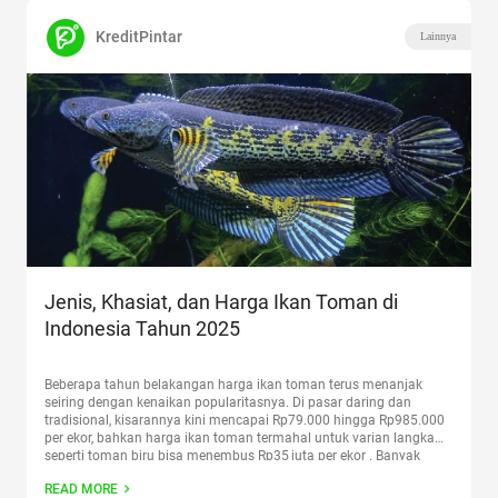
KreditPintar
Lainnya
Jenis, Khasiat, dan Harga Ikan Toman di
Indonesia Tahun 2025
Beberapa tahun belakangan harga ikan toman terus menanjak
seiring dengan kenaikan popularitasnya. Di pasar daring dan
tradisional, kisarannya kini mencapai Rp79.000 hingga Rp985.000
per ekor, bahkan harga ikan toman termahal untuk varian langka
seperti toman biru bisa menembus Rp35 juta per ekor . Banyak
penghobi memeliharanya sebagai ikan hias, tidak hanya karena
READ MORE
corak tubuhnya yang eksotis
Continue reading
“Jenis, Khasiat, dan