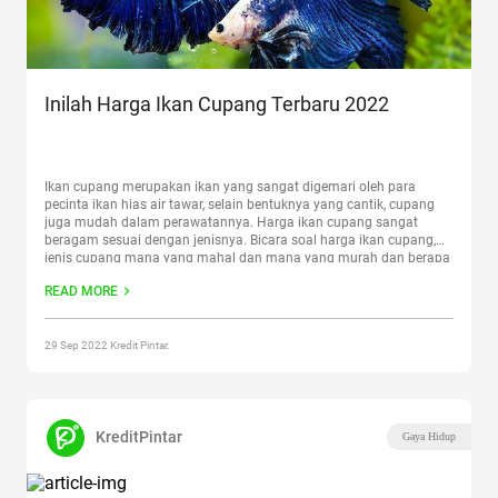
Inilah Harga Ikan Cupang Terbaru 2022
Ikan cupang merupakan ikan yang sangat digemari oleh para
pecinta ikan hias air tawar, selain bentuknya yang cantik, cupang
juga mudah dalam perawatannya. Harga ikan cupang sangat
beragam sesuai dengan jenisnya. Bicara soal harga ikan cupang,
jenis cupang mana yang mahal dan mana yang murah dan berapa
harganya saat ini? Ikan hias satu ini memang
Continue reading
READ MORE
“Inilah Harga Ikan Cupang Terbaru 2022”
29 Sep 2022 Kredit Pintar.
KreditPintar
Gaya Hidup