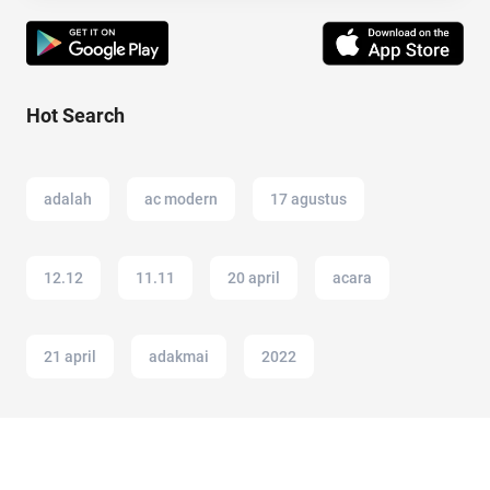
Hot Search
adalah
ac modern
17 agustus
12.12
11.11
20 april
acara
21 april
adakmai
2022