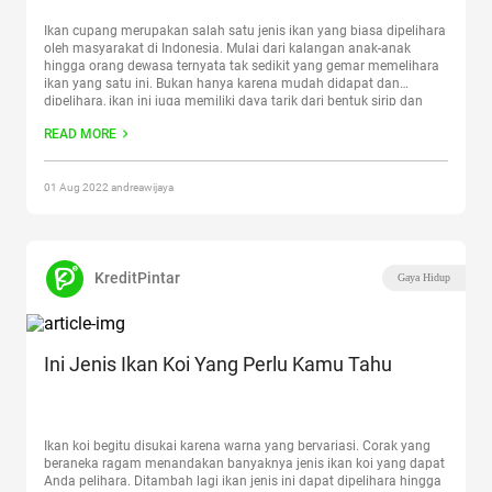
Ikan cupang merupakan salah satu jenis ikan yang biasa dipelihara
oleh masyarakat di Indonesia. Mulai dari kalangan anak-anak
hingga orang dewasa ternyata tak sedikit yang gemar memelihara
ikan yang satu ini. Bukan hanya karena mudah didapat dan
dipelihara, ikan ini juga memiliki daya tarik dari bentuk sirip dan
warna yang sangat cantik. Maka tak heran
Continue reading
“7
READ MORE
Jenis Ikan Cupang termahal di Dunia”
01 Aug 2022 andreawijaya
KreditPintar
Gaya Hidup
Ini Jenis Ikan Koi Yang Perlu Kamu Tahu
Ikan koi begitu disukai karena warna yang bervariasi. Corak yang
beraneka ragam menandakan banyaknya jenis ikan koi yang dapat
Anda pelihara. Ditambah lagi ikan jenis ini dapat dipelihara hingga