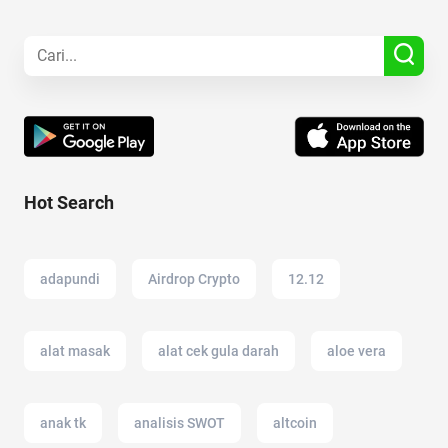
Hot Search
adapundi
Airdrop Crypto
12.12
alat masak
alat cek gula darah
aloe vera
anak tk
analisis SWOT
altcoin