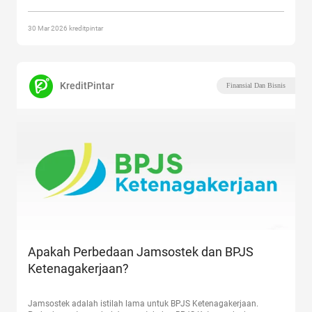
iuran puluhan atau
Continue reading
“Panduan SIPP Online BPJS
Ketenagakerjaan untuk Perusahaan”
30 Mar 2026 kreditpintar
KreditPintar
Finansial Dan Bisnis
Apakah Perbedaan Jamsostek dan BPJS
Ketenagakerjaan?
Jamsostek adalah istilah lama untuk BPJS Ketenagakerjaan.