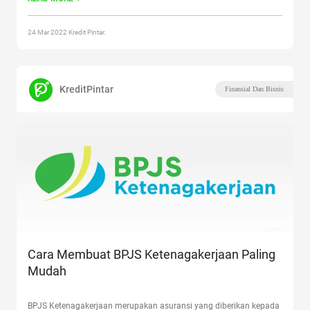
sendiri sebenarnya diselenggarakan untuk
Continue reading
“Cara
Mengisi Form Pengajuan JHT! Simak Segera!”
24 Mar 2022 Kredit Pintar.
KreditPintar
Finansial Dan Bisnis
Cara Membuat BPJS Ketenagakerjaan Paling
Mudah
BPJS Ketenagakerjaan merupakan asuransi yang diberikan kepada