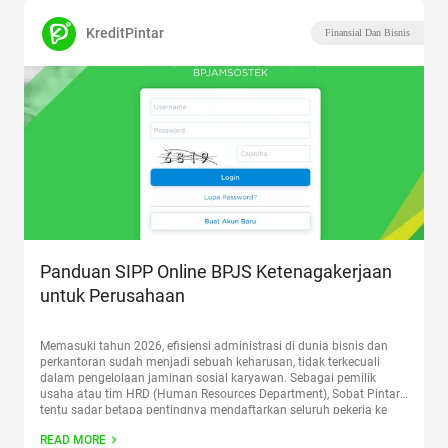
KreditPintar
Finansial Dan Bisnis
Panduan SIPP Online BPJS Ketenagakerjaan
untuk Perusahaan
Memasuki tahun 2026, efisiensi administrasi di dunia bisnis dan
perkantoran sudah menjadi sebuah keharusan, tidak terkecuali
dalam pengelolaan jaminan sosial karyawan. Sebagai pemilik
usaha atau tim HRD (Human Resources Department), Sobat Pintar
tentu sadar betapa pentingnya mendaftarkan seluruh pekerja ke
dalam program BPJS Ketenagakerjaan. Namun, mengurus
READ MORE
pendaftaran, perubahan data, hingga menghitung pembayaran