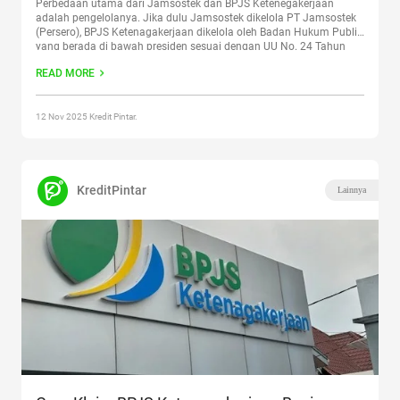
Perbedaan utama dari Jamsostek dan BPJS Ketenegakerjaan
adalah pengelolanya. Jika dulu Jamsostek dikelola PT Jamsostek
(Persero), BPJS Ketenagakerjaan dikelola oleh Badan Hukum Publik
yang berada di bawah presiden sesuai dengan UU No. 24 Tahun
2011 tentang Badan Penyelenggara Jaminan Sosial. Program
READ MORE
utama dari Jamsostek dan BPJS-TK memiliki kesamaan,
Continue
reading
“Apakah Perbedaan Jamsostek dan BPJS
Ketenagakerjaan?”
12 Nov 2025 Kredit Pintar.
KreditPintar
Lainnya