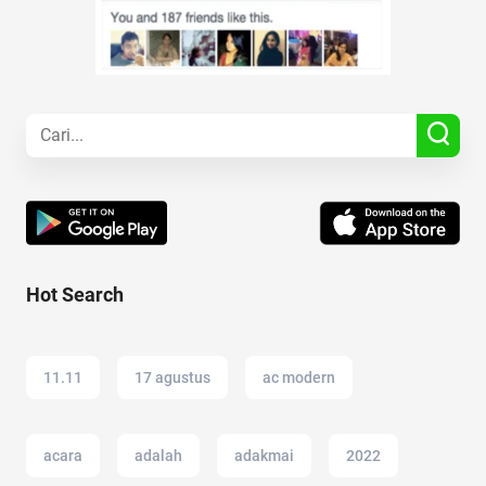
Hot Search
11.11
17 agustus
ac modern
acara
adalah
adakmai
2022