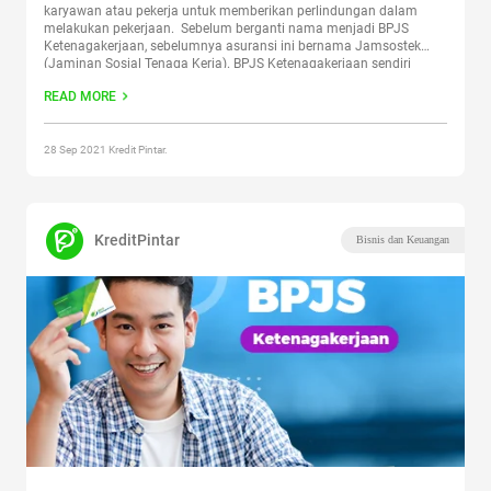
karyawan atau pekerja untuk memberikan perlindungan dalam
melakukan pekerjaan. Sebelum berganti nama menjadi BPJS
Ketenagakerjaan, sebelumnya asuransi ini bernama Jamsostek
(Jaminan Sosial Tenaga Kerja). BPJS Ketenagakerjaan sendiri
berada di bawah Lembaga negara dan dalam pelaksanaannya
READ MORE
berada di bawah Undang-Undang jaminan sosial tenaga kerja. Lalu
bagaimana cara membuat BPJS
Continue reading
“Cara Membuat
BPJS Ketenagakerjaan Paling Mudah”
28 Sep 2021 Kredit Pintar.
KreditPintar
Bisnis dan Keuangan