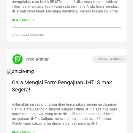
mengetahui cara klaim BPJSTK online? Jika Anda membutuhkan
informasi mengenai topik yang satu ini, maka Anda telah mendarat
di laman yang tepat. Mengapa demikian? Melalui tulisan ini, Anda
dapat mengetahui berbagai hal mengenai BPJSTK. Tidak hanya
READ MORE
sebatas pengertiannya saja,
Continue reading
“Klaim BPJSTK
Online: Mudah, Cepat, Anti Ribet”
09 Jun 2022 kreditpintar
KreditPintar
Finansial Dan Bisnis
Cara Mengisi Form Pengajuan JHT! Simak
Segera!
Akhir-akhir ini sedang ramai diperbincangkan mengenai Jaminan
Hari Tua atau sering disingkat dengan istilah JHT. Pasalnya, para
buruh atau pegawai yang memiliki JHT baru bisa mengisi form
pengajuan JHT sekaligus mencairkannya pada usia 56 tahun.
Waktu yang cukup lama dimana banyak peserta JHT
membutuhkan hasil iuran tersebut untuk berbagai keperluan. JHT
READ MORE