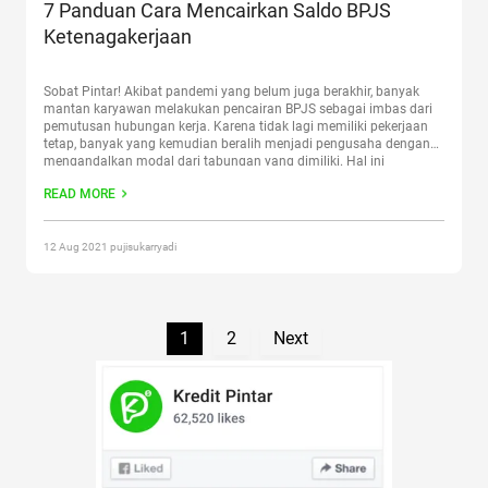
7 Panduan Cara Mencairkan Saldo BPJS
Ketenagakerjaan
Sobat Pintar! Akibat pandemi yang belum juga berakhir, banyak
mantan karyawan melakukan pencairan BPJS sebagai imbas dari
pemutusan hubungan kerja. Karena tidak lagi memiliki pekerjaan
tetap, banyak yang kemudian beralih menjadi pengusaha dengan
mengandalkan modal dari tabungan yang dimiliki. Hal ini
dikarenakan setiap orang harus tetap mencukupi kebutuhan
READ MORE
hidupnya setiap hari. Karena setiap karyawan di sebuah
Continue
reading
“7 Panduan Cara Mencairkan Saldo BPJS Ketenagakerjaan”
12 Aug 2021 pujisukarryadi
1
2
Next