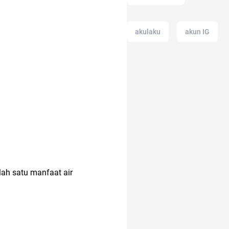
akulaku
akun IG
amazon prime
indonesia
air
alat cek gula darah
ah satu manfaat air
anak muda
adalah
adakmai