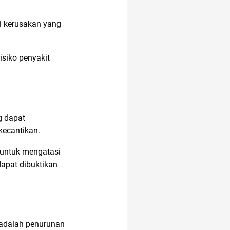
i kerusakan yang
anak jokowi
isiko penyakit
anak tk
analisis SWOT
g dapat
kecantikan.
anak anak
acara
 untuk mengatasi
apat dibuktikan
21 april
11.11
aksesoris
n adalah penurunan