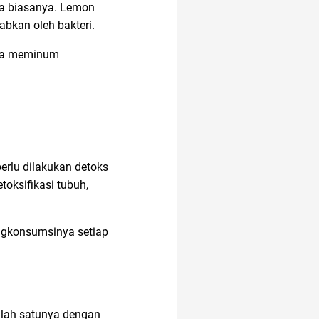
a biasanya. Lemon
bkan oleh bakteri.
ara meminum
rlu dilakukan detoks
oksifikasi tubuh,
engkonsumsinya setiap
alah satunya dengan