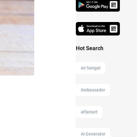
Hot Search
air hangat
Ambassador
alfamart
AI Generator