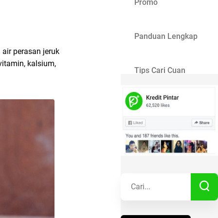
Promo
Panduan Lengkap
air perasan jeruk
itamin, kalsium,
Tips Cari Cuan
Gaya Hidup
Kisah Sukses
Lainnya