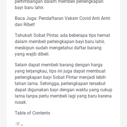
pertimbangan dalam membeli perlengkapan
bayi baru lahir.
Baca Juga: Pendaftaran Vaksin Covid Anti Antri
dan Ribet!
Tahukah Sobat Pintar, ada beberapa tips hemat
dalam membeli perlengkapan bayi baru lahir,
meskipun sudah mengetahui daftar barang
yang wajib dibeli.
Selain dapat membeli barang dengan harga
yang terjangkau, tips ini juga dapat membuat
perlengkapan bayi Sobat Pintar menjadi lebih
tahan lama. Sehingga, perlengkapan tersebut
dapat digunakan bayi dengan waktu yang cukup
lama tanpa perlu membeli lagi yang baru karena
rusak.
Table of Contents