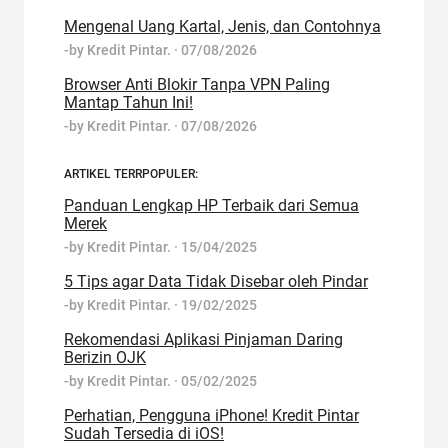
Mengenal Uang Kartal, Jenis, dan Contohnya
-by
Kredit Pintar.
·
07/08/2026
Browser Anti Blokir Tanpa VPN Paling
Mantap Tahun Ini!
-by
Kredit Pintar.
·
07/08/2026
ARTIKEL TERRPOPULER:
Panduan Lengkap HP Terbaik dari Semua
Merek
-by
Kredit Pintar.
·
15/04/2025
5 Tips agar Data Tidak Disebar oleh Pindar
-by
Kredit Pintar.
·
19/02/2025
Rekomendasi Aplikasi Pinjaman Daring
Berizin OJK
-by
Kredit Pintar.
·
05/02/2025
Perhatian, Pengguna iPhone! Kredit Pintar
Sudah Tersedia di iOS!