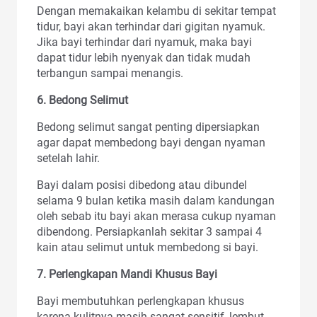
Dengan memakaikan kelambu di sekitar tempat
tidur, bayi akan terhindar dari gigitan nyamuk.
Jika bayi terhindar dari nyamuk, maka bayi
dapat tidur lebih nyenyak dan tidak mudah
terbangun sampai menangis.
6. Bedong Selimut
Bedong selimut sangat penting dipersiapkan
agar dapat membedong bayi dengan nyaman
setelah lahir.
Bayi dalam posisi dibedong atau dibundel
selama 9 bulan ketika masih dalam kandungan
oleh sebab itu bayi akan merasa cukup nyaman
dibendong. Persiapkanlah sekitar 3 sampai 4
kain atau selimut untuk membedong si bayi.
7. Perlengkapan Mandi Khusus Bayi
Bayi membutuhkan perlengkapan khusus
karena kulitnya masih sangat sensitif, lembut,