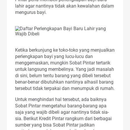
lahir agar nantinya tidak akan kewalahan dalam
mengurus bayi.
Ketika berkunjung ke toko-toko yang menjualkan
perlengkapan bayi yang lucu-lucu dan
menggemaskan, mungkin Sobat Pintar tertarik
untuk langsung membelinya. Yang jadi masalah
di sini, belum tentu barang yang dibeli tersebut
benar-benar dibutuhkan nantinya alhasil barang
tersebut tidak terpakai dan menumpuk di rumah.
Untuk menghindari hal tersebut, ada baiknya
Sobat Pintar mengetahui barang-barang apa
saja yang wajib dibeli agar nantinya tidak sia-
sia. Berikut Kredit Pintar rangkum dari berbagai
sumber yang bisa Sobat Pintar jadikan