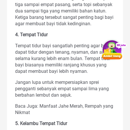
tiga sampai empat pasang, serta topi sebanyak
dua sampai tiga yang memiliki bahan katun.
Ketiga barang tersebut sangat penting bagi bayi
agar membuat bayi tidak kedinginan.
4. Tempat Tidur
Tempat tidur bayi sangatlah penting agar bayi
dapat tidur dengan tenang, nyaman, dan aman
selama kurang lebih enam bulan. Tempat tidur
bayi biasanya memiliki ranjang khusus yang
dapat membuat bayi lebih nyaman.
Jangan lupa untuk mempersiapkan sprei
pengganti sebanyak empat sampai lima yang
berbahan lembut dan sejuk.
Baca Juga: Manfaat Jahe Merah, Rempah yang
Nikmat
5. Kelambu Tempat Tidur