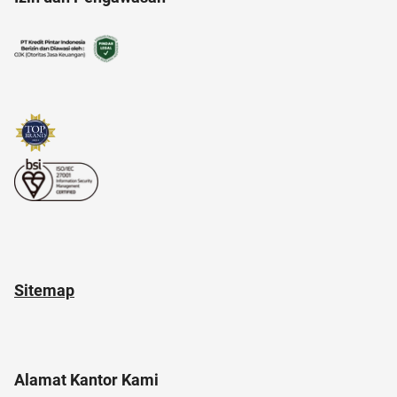
amazon
alat cek gula darah
altcoin
alasan saham CPO melejit
ac modern
Sitemap
Alamat Kantor Kami