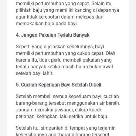
memiliki pertumbuhan yang cepat. Selain itu,
pilihlah baju yang memiliki kancing di depannya
agar tidak kerepotan dalam melepas dan
memakaikan baju pada bayi.
4. Jangan Pakaian Terlalu Banyak
Seperti yang dijelaskan sebelumnya, bayi
memiliki pertumbuhan yang cukup cepat. Oleh
karena itu, tidak perlu membeli pakaian yang
terlalu banyak ketika masih bulan-bulan awal
setelah bayi lahir.
5. Cucilah Keperluan Bayi Setelah Dibeli
Setelah membeli semua keperluam bayi, cucilah
barang-barang tersebut menggunakan air bersih.
Jangan memakai pewangi, cukup kucek
perlahan, keringkan, lalu setrika untuk baju.
Setelah itu, simpanlah di tempat yang terjamin
kebersihannya agar barang-barang tersebut