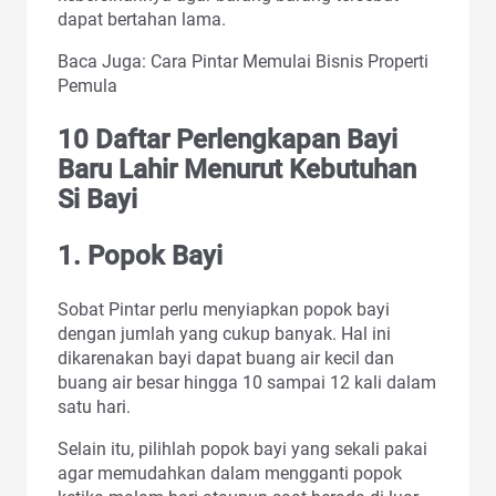
dapat bertahan lama.
Baca Juga: Cara Pintar Memulai Bisnis Properti
Pemula
10 Daftar Perlengkapan Bayi
Baru Lahir Menurut Kebutuhan
Si Bayi
1. Popok Bayi
Sobat Pintar perlu menyiapkan popok bayi
dengan jumlah yang cukup banyak. Hal ini
dikarenakan bayi dapat buang air kecil dan
buang air besar hingga 10 sampai 12 kali dalam
satu hari.
Selain itu, pilihlah popok bayi yang sekali pakai
agar memudahkan dalam mengganti popok