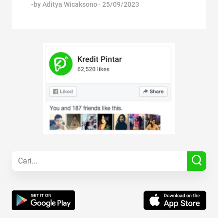
-by
Aditya Wicaksono
·
25/09/2023