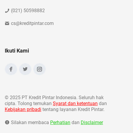
(021) 50598882
cs@kreditpintar.com
Ikuti Kami
©
2025 PT Kredit Pintar Indonesia. Seluruh hak
cipta. Tolong temukan
Syarat dan ketentuan
dan
Kebijakan pribadi
tentang layanan Kredit Pintar.
Silakan membaca
Perhatian
dan
Disclaimer