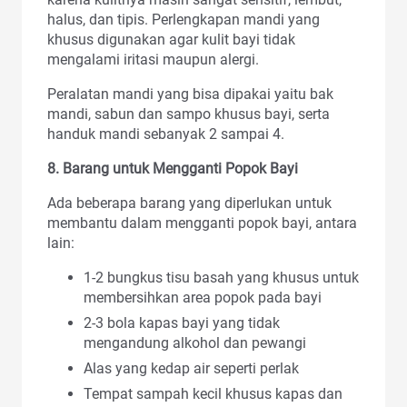
halus, dan tipis. Perlengkapan mandi yang
khusus digunakan agar kulit bayi tidak
mengalami iritasi maupun alergi.
Peralatan mandi yang bisa dipakai yaitu bak
mandi, sabun dan sampo khusus bayi, serta
handuk mandi sebanyak 2 sampai 4.
8. Barang untuk Mengganti Popok Bayi
Ada beberapa barang yang diperlukan untuk
membantu dalam mengganti popok bayi, antara
lain:
1-2 bungkus tisu basah yang khusus untuk
membersihkan area popok pada bayi
2-3 bola kapas bayi yang tidak
mengandung alkohol dan pewangi
Alas yang kedap air seperti perlak
Tempat sampah kecil khusus kapas dan