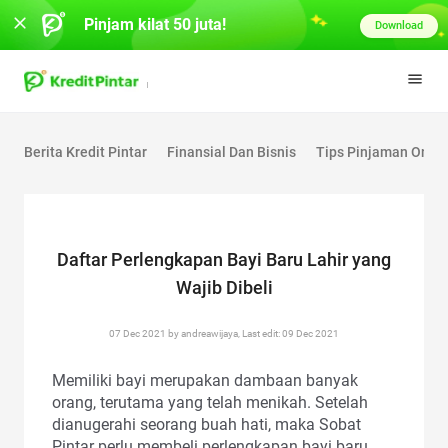
Pinjam kilat 50 juta!
Download
Berita Kredit Pintar
Finansial Dan Bisnis
Tips Pinjaman Onlin
Daftar Perlengkapan Bayi Baru Lahir yang
Wajib Dibeli
07 Dec 2021 by andreawijaya, Last edit: 09 Dec 2021
Memiliki bayi merupakan dambaan banyak
orang, terutama yang telah menikah. Setelah
dianugerahi seorang buah hati, maka Sobat
Pintar perlu membeli perlengkapan bayi baru